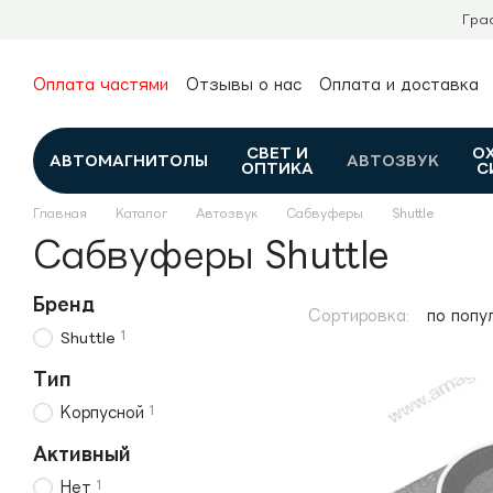
Перейти к основному контенту
Гра
Оплата частями
Отзывы о нас
Оплата и доставка
О нас
Гарантия и возврат
Новости и обзоры
Контакты
Каталог
СВЕТ И
О
АВТОМАГНИТОЛЫ
АВТОЗВУК
ОПТИКА
С
Главная
Каталог
Автозвук
Сабвуферы
Shuttle
Сабвуферы Shuttle
Бренд
Сортировка:
по попу
1
Shuttle
Тип
1
Корпусной
Активный
1
Нет