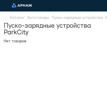
Каталог
Автотовары
Пуско-зарядные устройства
P
Пуско-зарядные устройства
ParkCity
Нет товаров