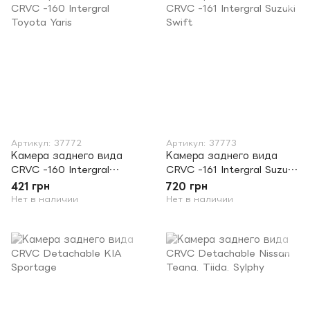
Артикул: 37772
Артикул: 37773
Камера заднего вида
Камера заднего вида
CRVC -160 Intergral
CRVC -161 Intergral Suzuki
Toyota Yaris
Swift
421 грн
720 грн
Нет в наличии
Нет в наличии