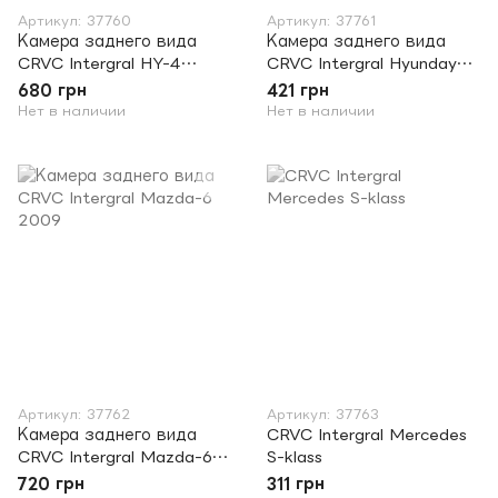
Артикул: 37760
Артикул: 37761
Камера заднего вида
Камера заднего вида
CRVC Intergral HY-4
CRVC Intergral Hyunday
Hyunday I30/ Rohens
IX35
680 грн
421 грн
Coupe/ Kia Soul
Нет в наличии
Нет в наличии
Артикул: 37762
Артикул: 37763
Камера заднего вида
CRVC Intergral Mercedes
CRVC Intergral Mazda-6
S-klass
2009
720 грн
311 грн