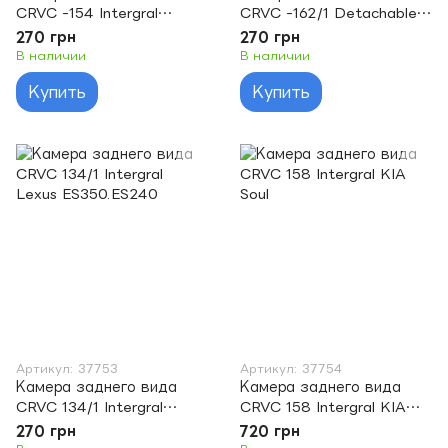
CRVC -154 Intergral
CRVC -162/1 Detachable
Mazda-5 2009
Renault
270 грн
270 грн
В наличии
В наличии
Купить
Купить
Артикул: 37753
Артикул: 37754
Камера заднего вида
Камера заднего вида
CRVC 134/1 Intergral
CRVC 158 Intergral KIA
Lexus ES350.ES240
Soul
270 грн
720 грн