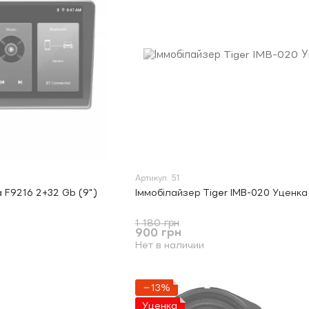
Артикул: 51
 F9216 2+32 Gb (9")
Іммобілайзер Tiger IMB-020 Уценка
1 180 грн
900 грн
Нет в наличии
−13%
Уценка