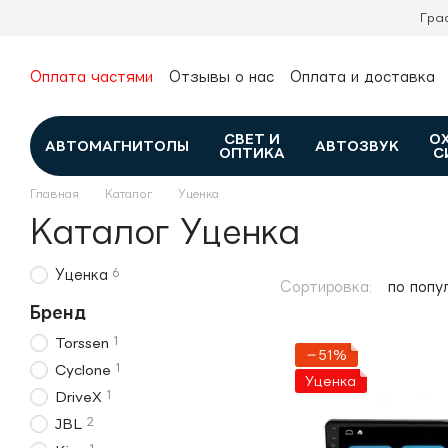
Перейти к основному контенту
Гра
Оплата частями
Отзывы о нас
Оплата и доставка
О нас
Гарантия и возврат
Новости и обзоры
Контакты
Каталог
СВЕТ И
О
АВТОМАГНИТОЛЫ
АВТОЗВУК
ОПТИКА
С
Главная
Каталог
Уценка
Каталог Уценка
6
Уценка
Сортировка:
по попу
Бренд
1
Torssen
−51%
1
Cyclone
Уценка
1
DriveX
2
JBL