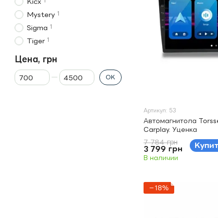
1
Kicx
1
Mystery
1
Sigma
1
Tiger
Цена, грн
От Цена, грн
До Цена, грн
OK
Артикул: 53
Автомагнитола Torsse
Carplay. Уценка
7 784 грн
Купи
3 799 грн
В наличии
−18%