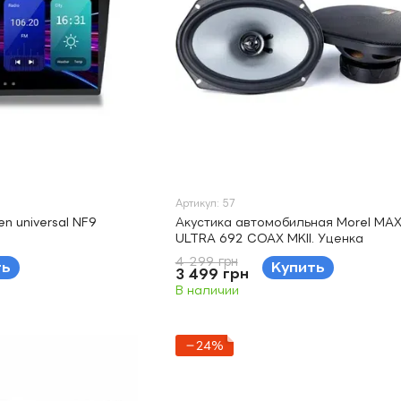
Артикул: 57
n universal NF9
Акустика автомобильная Morel MA
ULTRA 692 COAX MKII. Уценка
4 299 грн
ть
Купить
3 499 грн
В наличии
−24%