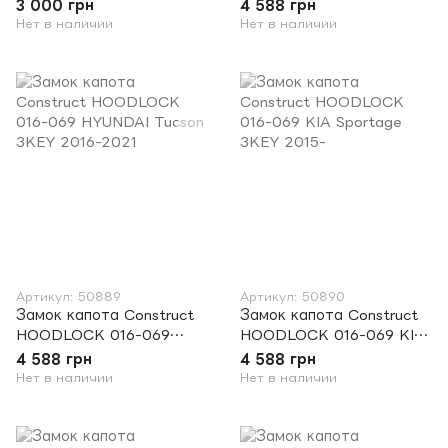
(сфера) универсальный
HONDA CR-V 3KEY 2017-
3 000 грн
4 588 грн
V5
Нет в наличии
Нет в наличии
Артикул: 50889
Артикул: 50890
Замок капота Construct
Замок капота Construct
HOODLOCK 016-069
HOODLOCK 016-069 KIA
HYUNDAI Tucson 3KEY
Sportage 3KEY 2015-
4 588 грн
4 588 грн
2016-2021
Нет в наличии
Нет в наличии