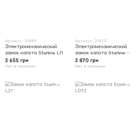
Артикул: 31469
Артикул: 31470
Электромеханический
Электромеханический
замок капота Starline L11
замок капота Starline
L11+
3 655 грн
3 870 грн
Нет в наличии
Нет в наличии