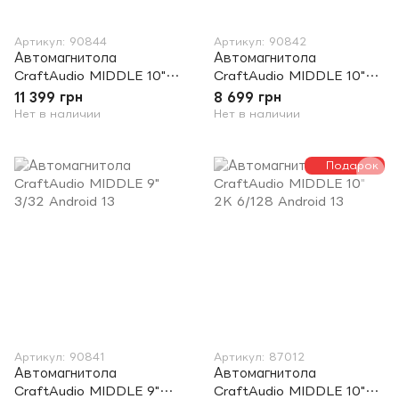
Артикул: 90844
Артикул: 90842
Автомагнитола
Автомагнитола
CraftAudio MIDDLE 10"
CraftAudio MIDDLE 10"
2K 3/32 Android 13
3/32 Android 13
11 399 грн
8 699 грн
Нет в наличии
Нет в наличии
Подарок
Артикул: 90841
Артикул: 87012
Автомагнитола
Автомагнитола
CraftAudio MIDDLE 9"
CraftAudio MIDDLE 10"