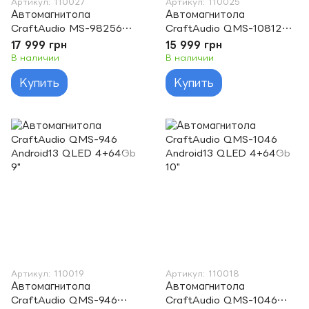
Артикул: 110027
Артикул: 110025
Автомагнитола
Автомагнитола
CraftAudio MS-98256
CraftAudio QMS-108128
Android13 QLED 8+256Gb
Android13 QLED 8+128Gb
17 999 грн
15 999 грн
9" 2K
10"
В наличии
В наличии
Купить
Купить
Артикул: 110019
Артикул: 110018
Автомагнитола
Автомагнитола
CraftAudio QMS-946
CraftAudio QMS-1046