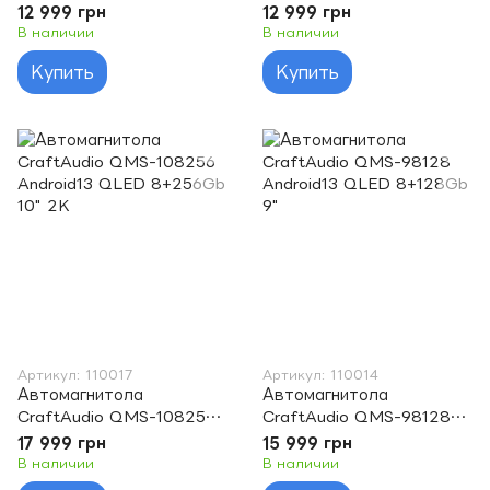
Android13 QLED 4+64Gb
Android13 QLED 4+64Gb
12 999 грн
12 999 грн
9"
10"
В наличии
В наличии
Купить
Купить
Артикул: 110017
Артикул: 110014
Автомагнитола
Автомагнитола
CraftAudio QMS-108256
CraftAudio QMS-98128
Android13 QLED 8+256Gb
Android13 QLED 8+128Gb
17 999 грн
15 999 грн
10" 2K
9"
В наличии
В наличии