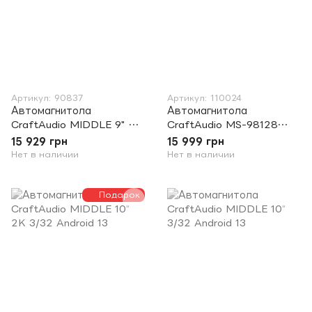
Артикул: 90837
Артикул: 110024
Автомагнитола
Автомагнитола
CraftAudio MIDDLE 9" 2K
CraftAudio MS-98128
6/128 Android 13 К360 (с
Android13 QLED 8+128Gb
15 929 грн
15 999 грн
круговым обзором)
9"
Нет в наличии
Нет в наличии
Подарок