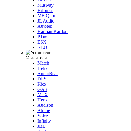
Musway
Hifonics
MB Quart
JL Audio
Autotek
Harman Kardon
Blam
ESX
NEO
Усилители
Match
Helix
AudioBeat
DLS
Kicx
GAS
MTX
Hertz
Audison
Alpine
Voice
Infinity
JBL