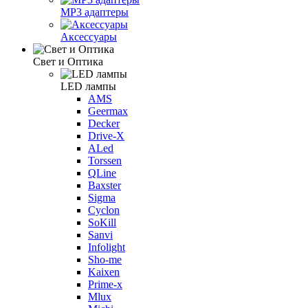
MP3 адаптеры
Аксессуары
Свет и Оптика
LED лампы
AMS
Geermax
Decker
Drive-X
ALed
Torssen
QLine
Baxster
Sigma
Cyclon
SoKill
Sanvi
Infolight
Sho-me
Kaixen
Prime-x
Mlux