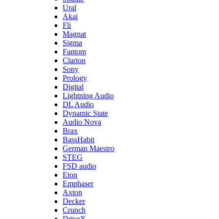
Ural
Akai
Fli
Magnat
Sigma
Fantom
Clarion
Sony
Prology
Digital
Lightning Audio
DL Audio
Dynamic State
Audio Nova
Brax
BassHabit
German Maestro
STEG
FSD audio
Eton
Emphaser
Axton
Decker
Crunch
DriveX