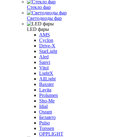
Стекло фар
Светодиоды фар
LED фары
AMS
Cyclon
Drive-X
StarLight
Aled
Sanvi
Vitol
LightX
AllLight
Baxster
Lavita
Prolumen
Sho-Me
Idial
Osram
Белавто
Pulso
Torssen
OPPLIGHT