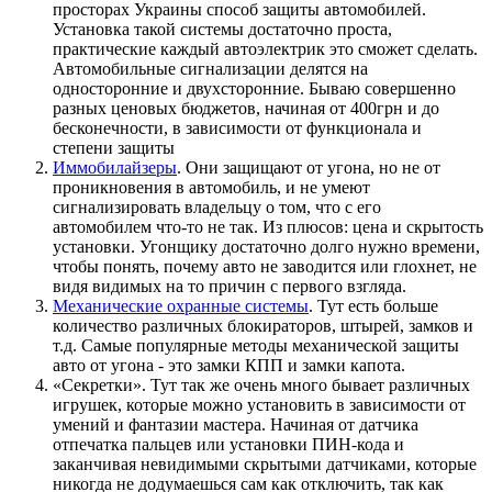
просторах Украины способ защиты автомобилей.
Установка такой системы достаточно проста,
практические каждый автоэлектрик это сможет сделать.
Автомобильные сигнализации делятся на
односторонние и двухсторонние. Бываю совершенно
разных ценовых бюджетов, начиная от 400грн и до
бесконечности, в зависимости от функционала и
степени защиты
Иммобилайзеры
. Они защищают от угона, но не от
проникновения в автомобиль, и не умеют
сигнализировать владельцу о том, что с его
автомобилем что-то не так. Из плюсов: цена и скрытость
установки. Угонщику достаточно долго нужно времени,
чтобы понять, почему авто не заводится или глохнет, не
видя видимых на то причин с первого взгляда.
Механические охранные системы
. Тут есть больше
количество различных блокираторов, штырей, замков и
т.д. Самые популярные методы механической защиты
авто от угона - это замки КПП и замки капота.
«Секретки». Тут так же очень много бывает различных
игрушек, которые можно установить в зависимости от
умений и фантазии мастера. Начиная от датчика
отпечатка пальцев или установки ПИН-кода и
заканчивая невидимыми скрытыми датчиками, которые
никогда не додумаешься сам как отключить, так как