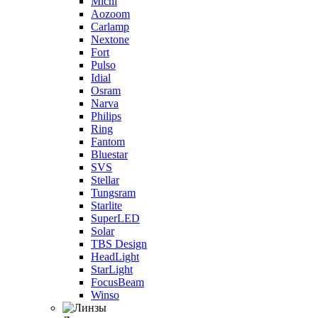
Michi
Aozoom
Carlamp
Nextone
Fort
Pulso
Idial
Osram
Narva
Philips
Ring
Fantom
Bluestar
SVS
Stellar
Tungsram
Starlite
SuperLED
Solar
TBS Design
HeadLight
StarLight
FocusBeam
Winso