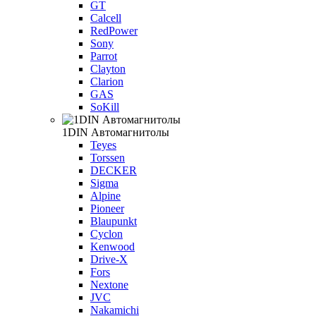
GT
Calcell
RedPower
Sony
Parrot
Clayton
Clarion
GAS
SoKill
1DIN Автомагнитолы
Teyes
Torssen
DECKER
Sigma
Alpine
Pioneer
Blaupunkt
Cyclon
Kenwood
Drive-X
Fors
Nextone
JVC
Nakamichi