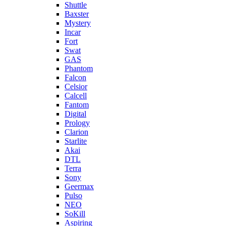
Shuttle
Baxster
Mystery
Incar
Fort
Swat
GAS
Phantom
Falcon
Celsior
Calcell
Fantom
Digital
Prology
Clarion
Starlite
Akai
DTL
Terra
Sony
Geermax
Pulso
NEO
SoKill
Aspiring