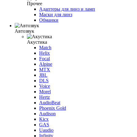
Прочее
Адаптеры для линз и ламп
Маски для линз
Обманки
Автозвук
Акустика
Match
Helix
Focal
Alpine
MTX
JBL
DLS
Voice
Morel
Hertz
AudioBeat
Phoenix Gold
Audison
Kicx
GAS
Uaudio
Infinity