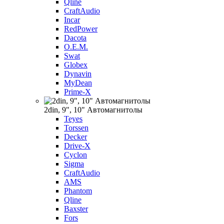
Qline
CraftAudio
Incar
RedPower
Dacota
O.E.M.
Swat
Globex
Dynavin
MyDean
Prime-X
2din, 9", 10" Автомагнитолы
Teyes
Torssen
Decker
Drive-X
Cyclon
Sigma
CraftAudio
AMS
Phantom
Qline
Baxster
Fors