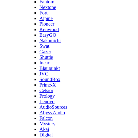
Fantom
Nextone
Fort
Alpine
Pioneer
Kenwood
EasyGO
Nakamichi
Swat
Gazer
Shuttle
Incar
Blaupunkt
JVC
SoundBox
Prime-X
Celsior
Prology
Lenovo
AudioSources
Abyss Audio
Falcon
Mystery
Akai
Digital