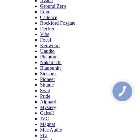
Avatar
Ground Zero
Edge
Cadence
Rockford Fosgate
Decker
Vibe
Focal
Kenwood
Uaudio
Phantom
Nakamichi
Blaupunkt
Stetsom
Pioneer
Shuttle
Swat
Pride
Alphard
Mystery
Calcell
JVC
Magnat
Mac Audio
FLI