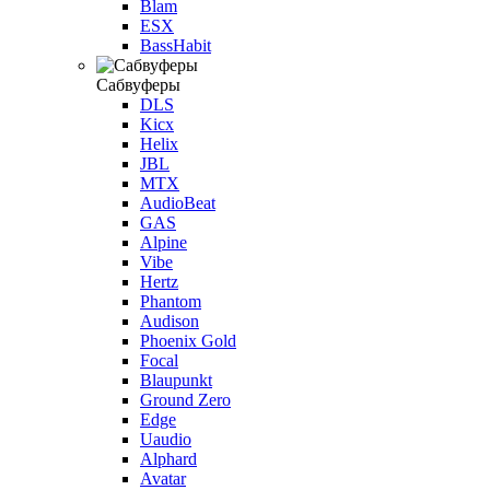
Blam
ESX
BassHabit
Сабвуферы
DLS
Kicx
Helix
JBL
MTX
AudioBeat
GAS
Alpine
Vibe
Hertz
Phantom
Audison
Phoenix Gold
Focal
Blaupunkt
Ground Zero
Edge
Uaudio
Alphard
Avatar