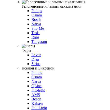
Галогеновые и лампы накаливания
Philips
Osram
Bosch
Narva
Sho-Me
Tesla
Ring
Tungsram
Фары
Lavita
Dlaa
Sirius
Ксенон и Биксенон
Philips
Osram
Narva
QLine
Infolight
AMS
Bosch
Kaixen
Full Light