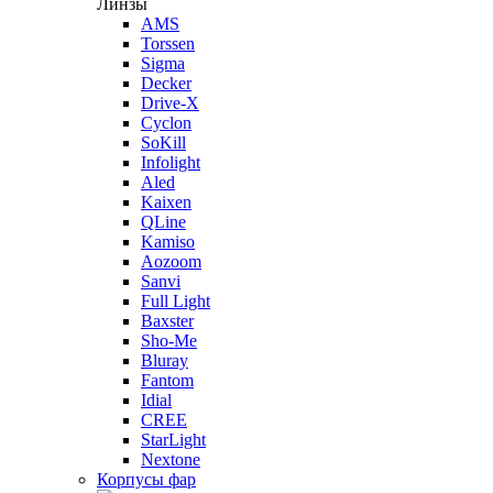
Линзы
AMS
Torssen
Sigma
Decker
Drive-X
Cyclon
SoKill
Infolight
Aled
Kaixen
QLine
Kamiso
Aozoom
Sanvi
Full Light
Baxster
Sho-Me
Bluray
Fantom
Idial
CREE
StarLight
Nextone
Корпусы фар