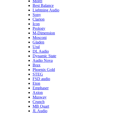
Morel
Best Balance
Lightning Audio
Sony
Clarion
Icon
Prology
M-Dimension
Mosconi
Gladen
Ural
DL Audio
Dynamic State
Audio Nova
Brax
Phoenix Gold
STEG
FSD audio
Eton
Emphaser
Axton
Musway
Crunch
MB Quart
JL Audio