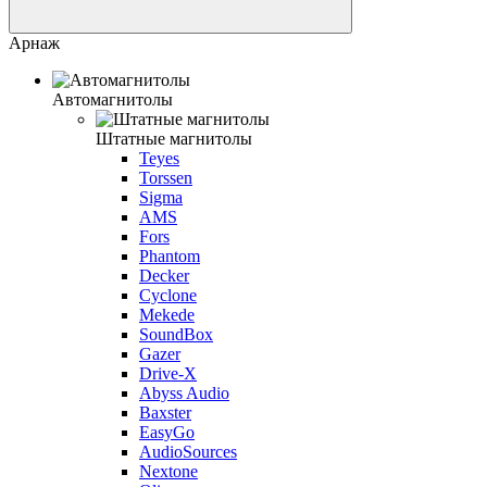
Арнаж
Автомагнитолы
Штатные магнитолы
Teyes
Torssen
Sigma
AMS
Fors
Phantom
Decker
Cyclone
Mekede
SoundBox
Gazer
Drive-X
Abyss Audio
Baxster
EasyGo
AudioSources
Nextone