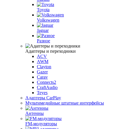
Toyota
Volkswagen
Jaguar
Разное
Адаптеры и переходники
ACV
AWM
Clayton
Gazer
Carav
Connects2
CraftAudio
Teyes
Адаптеры CarPlay
Мультимедийные штатные интерфейсы
Антенны
FM-модуляторы