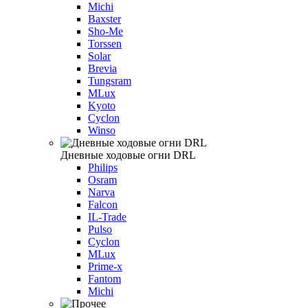
Michi
Baxster
Sho-Me
Torssen
Solar
Brevia
Tungsram
MLux
Kyoto
Cyclon
Winso
Дневные ходовые огни DRL
Philips
Osram
Narva
Falcon
IL-Trade
Pulso
Cyclon
MLux
Prime-x
Fantom
Michi