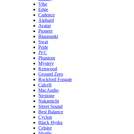
Vibe
Edge
Cadence
Alphard
Avatar
Pioneer
Blaupunkt
Swat
Pride
JVC
Phantom
Mystery
Kenwood
Ground Zero
Rockford Fosgate
Calcell
MacAudio
Nextone
Nakamichi
Street Sound
Best Balance
Cyclon
Black Hydra
Celsior
Shuttle