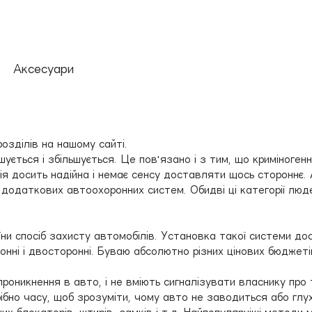
Аксесуари
озділів на нашому сайті.
ьшується і збільшується. Це пов'язано і з тим, що криміноген
я досить надійна і немає сенсу доставляти щось стороннє. 
ть додаткових автоохоронних систем. Обидві ці категорії лю
їни спосіб захисту автомобілів. Установка такої системи д
онні і двосторонні. Буваю абсолютно різних цінових бюджетів
проникнення в авто, і не вміють сигналізувати власнику про 
бно часу, щоб зрозуміти, чому авто не заводиться або глухн