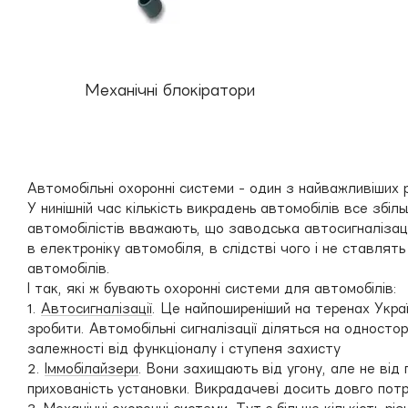
Механічні блокіратори
Автомобільні охоронні системи - один з найважливіших р
У нинішній час кількість викрадень автомобілів все збіл
автомобілістів вважають, що заводська автосигналізаці
в електроніку автомобіля, в слідстві чого і не ставля
автомобілів.
І так, які ж бувають охоронні системи для автомобілів:
1.
Автосигналізації
. Це найпоширеніший на теренах Укра
зробити. Автомобільні сигналізації діляться на одностор
залежності від функціоналу і ступеня захисту
2.
Іммобілайзери
. Вони захищають від угону, але не від 
прихованість установки. Викрадачеві досить довго потрі