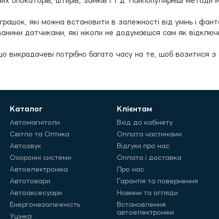
ізних блокаторів, штирів, замків і т.д. Найпопулярніші методи
грашок, які можна встановити в залежності від умінь і фант
аними датчиками, які ніколи не додумаєшся сам як відключи
що викрадачеві потрібно багато часу на те, щоб возитися з 
Каталог
Клієнтам
Автомагнітоли
Вхід до кабінету
Світло та Оптика
Оплата частинами
Автозвук
Відгуки про нас
Охоронні системи
Оплата і доставка
Автоелектроніка
Про нас
Автотовари
Гарантія та повернення
Автоаксесуари
Новини та огляди
Енергонезалежність
Встановлення
автоелектроніки
Уцінка