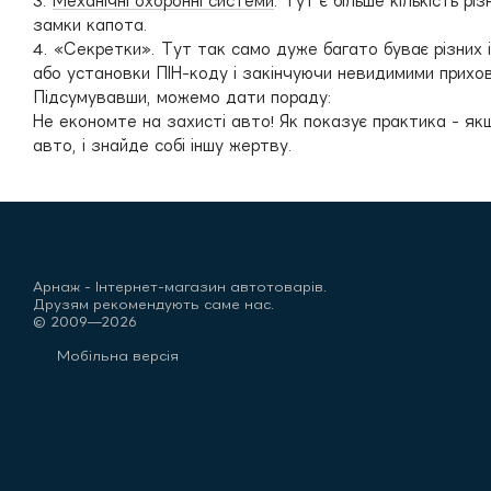
3.
Механічні охоронні системи
. Тут є більше кількість р
замки капота.
4. «Секретки». Тут так само дуже багато буває різних і
або установки ПІН-коду і закінчуючи невидимими прихов
Підсумувавши, можемо дати пораду:
Не економте на захисті авто! Як показує практика - як
авто, і знайде собі іншу жертву.
Арнаж - Інтернет-магазин автотоварів.
Друзям рекомендують саме нас.
© 2009—2026
Мобільна версія