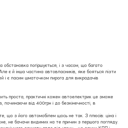
на обстановка погіршується, і з часом, що багато
Але є й інша частина автовласників, яке бояться лізти
дей і є ласим шматочком пирога для викрадачів
осить проста, практичні кожен автоелектрик це зможе
, починаючи від 400грн і до безкінечності, в
те, що з його автомобілем щось не так. З плюсів: ціна і
е, не бачачи видимих ​​на те причин з першого погляду.