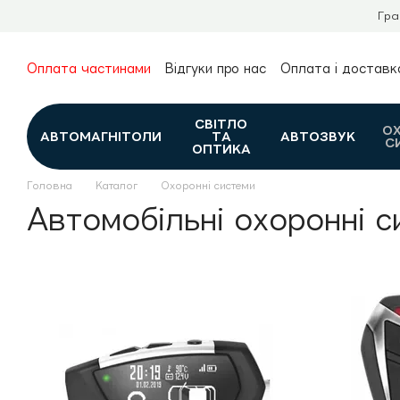
Перейти до основного контенту
Гра
Оплата частинами
Відгуки про нас
Оплата і доставк
Про нас
Гарантія та повернення
Новини та огляди
Контакти
Каталог
СВІТЛО
О
АВТОМАГНІТОЛИ
ТА
АВТОЗВУК
С
ОПТИКА
Головна
Каталог
Охоронні системи
Автомобільні охоронні с