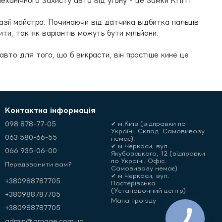
 механічного захисту авто від угону - це замки КПП і
азії майстра. Починаючи від датчика відбитка пальців
ти, так як варіантів можуть бути мільйони.
авто для того, що б викрасти, він простіше кине це
Контактна інформація
098 878-77-05
✔ м.Київ (відправки по
Україні. Склад. Самовивозу
063 580-66-55
немає).
✔ м.Черкаси, вул.
066 935-06-00
Якубовського, 12 (відправки
по Україні. Офіс.
Передзвонити вам?
Самовивозу немає)
✔ м.Черкаси, вул.
+380988787705
Пастерівська
(Установочний центр)
+380988787705
Мапа проїзду
+380988787705
admin@arnage.com.ua