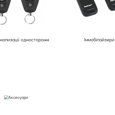
нализації односторонні
Іммобілайзери