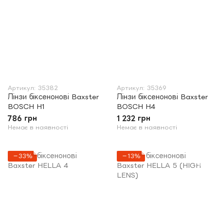
Артикул: 35382
Артикул: 35369
Лінзи біксенонові Baxster
Лінзи біксенонові Baxster
BOSCH H1
BOSCH H4
786 грн
1 232 грн
Немає в наявності
Немає в наявності
−33%
−13%