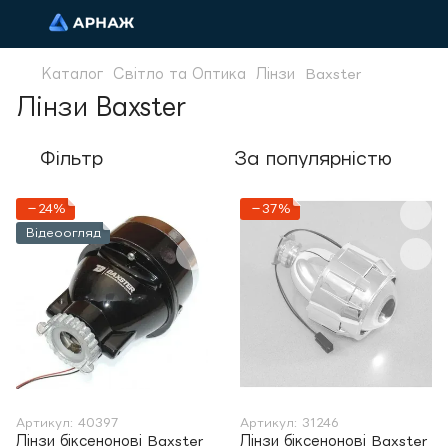
Каталог
Світло та Оптика
Лінзи
Baxster
Лінзи Baxster
Фільтр
За популярністю
−24%
−37%
Відеоогляд
Артикул: 40397
Артикул: 31246
Лінзи біксенонові Baxster
Лінзи біксенонові Baxster