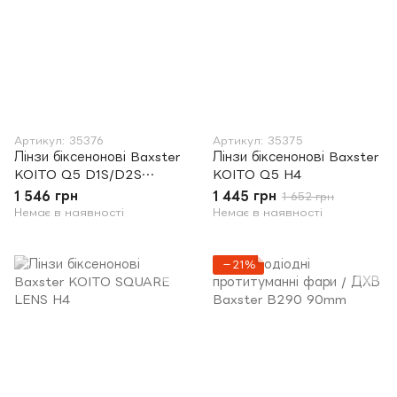
Артикул: 35376
Артикул: 35375
Лінзи біксенонові Baxster
Лінзи біксенонові Baxster
KOITO Q5 D1S/D2S
KOITO Q5 H4
SQUARE LENS
1 546 грн
1 445 грн
1 652 грн
Немає в наявності
Немає в наявності
−21%