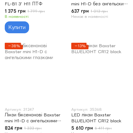
FL-B1 3' H11 ПТФ
mini H1-D без ангельских
глазок
1 375 грн
637 грн
1 799 грн
1 013 грн
В наявності
Немає в наявності
Купити
−38%
−13%
Артикул: 31247
Артикул: 35368
Лінзи біксенонові Baxster
LED лінзи Baxster
mini H1-D с ангельскими
BLUELIGHT CR12 black
глазками
824 грн
5 610 грн
1 333 грн
6 411 грн