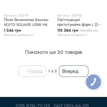
Артикул: 35378
Артикул: 36998
Лінзи біксенонові Baxster
Світлодіодні
KOITO SQUARE LENS H4
протитуманні фари / ДХВ
Baxster B290 90mm
1 546 грн
115 584 грн
146 682 грн
Немає в наявності
Немає в наявності
Показати ще 20 товарів
Назад
Вперед
1
з 3
098 878-77-05
063 580-66-55