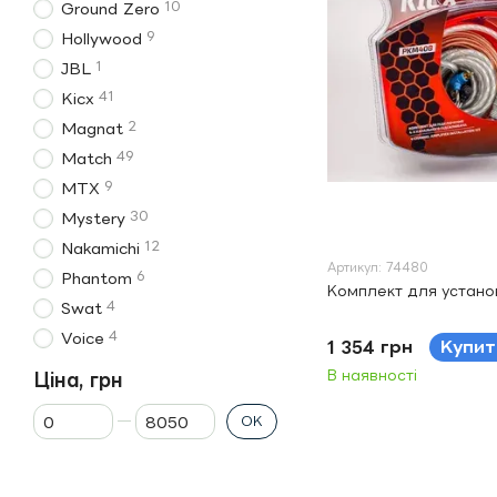
10
Ground Zero
9
Hollywood
1
JBL
41
Kicx
2
Magnat
49
Match
9
MTX
30
Mystery
12
Nakamichi
Артикул: 74480
6
Phantom
Комплект для устано
4
Swat
4
Voice
1 354 грн
Купит
В наявності
Ціна, грн
Від Ціна, грн
До Ціна, грн
ОК