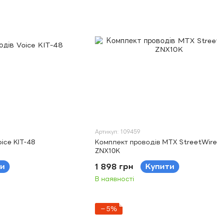
Артикул: 109459
ice KIT-48
Комплект проводів MTX StreetWire
ZNX10K
и
1 898 грн
Купити
В наявності
−5%