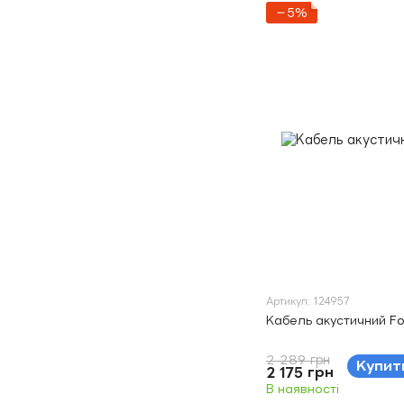
−5%
Артикул: 124957
Кабель акустичний Foc
2 289 грн
Купит
2 175 грн
В наявності