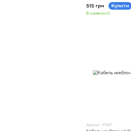
515 грн
Купити
В наявності
Артикул: 37947
Кабель міжблочний K