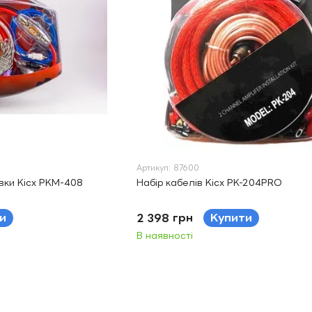
Артикул: 87600
вки Kicx PKM-408
Набір кабелів Kicx PK-204PRO
и
2 398 грн
Купити
В наявності