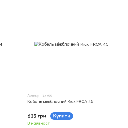
Артикул: 27766
Кабель міжблочний Kicx FRCA 45
635 грн
Купити
В наявності