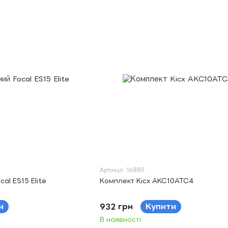
Артикул: 16889
al ES15 Elite
Комплект Kicx AKC10ATC4
и
932 грн
Купити
В наявності