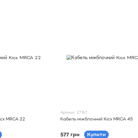
Артикул: 27767
icx MRCA 22
Кабель міжблочний Kicx MRCA 45
577 грн
Купити