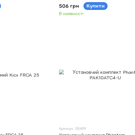
506 грн
Купити
В наявності
Артикул: 38499
icx FRCA 25
Установчий комплект Phantom