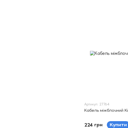
Артикул: 27764
Кабель міжблочний K
224 грн
Купити