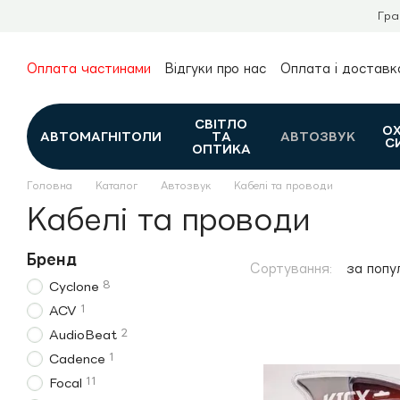
Перейти до основного контенту
Гра
Оплата частинами
Відгуки про нас
Оплата і доставк
Про нас
Гарантія та повернення
Новини та огляди
Контакти
Каталог
СВІТЛО
О
АВТОМАГНІТОЛИ
ТА
АВТОЗВУК
С
ОПТИКА
Головна
Каталог
Автозвук
Кабелі та проводи
Кабелі та проводи
Бренд
Сортування:
за попу
8
Cyclone
1
ACV
2
AudioBeat
1
Cadence
11
Focal