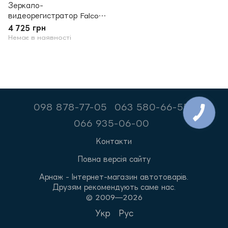
Зеркало-
видеорегистратор Falcon
Falcon HD M10-LCD
4 725 грн
Немає в наявності
098 878-77-05
063 580-66-55
066 935-06-00
Контакти
Повна версія сайту
Арнаж - Інтернет-магазин автотоварів.
Друзям рекомендують саме нас.
© 2009—2026
Укр
Рус