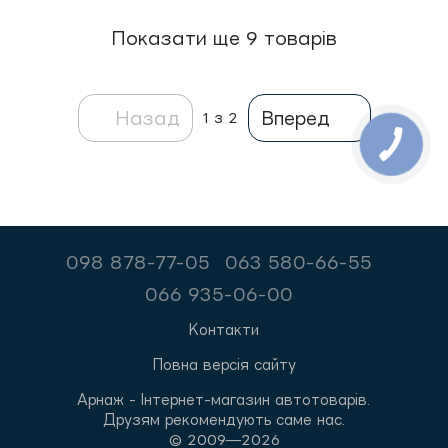
Показати ще 9 товарів
Назад
Вперед
1
з 2
098 878-77-05
063 580-66-55
066 935-06-00
Контакти
Повна версія сайту
Арнаж - Інтернет-магазин автотоварів.
Друзям рекомендують саме нас.
© 2009—2026