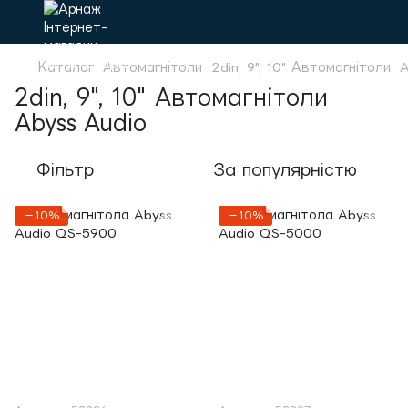
Каталог
Автомагнітоли
2din, 9", 10" Автомагнітоли
A
2din, 9", 10" Автомагнітоли
Abyss Audio
Фільтр
За популярністю
−10%
−10%