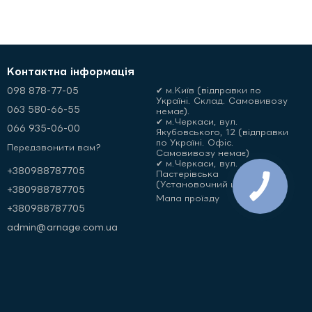
Контактна інформація
098 878-77-05
✔ м.Київ (відправки по
Україні. Склад. Самовивозу
063 580-66-55
немає).
✔ м.Черкаси, вул.
066 935-06-00
Якубовського, 12 (відправки
по Україні. Офіс.
Передзвонити вам?
Самовивозу немає)
✔ м.Черкаси, вул.
+380988787705
Пастерівська
(Установочний центр)
+380988787705
Мапа проїзду
+380988787705
admin@arnage.com.ua