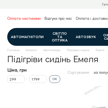
Перейти до основного контенту
Гра
Оплата частинами
Відгуки про нас
Оплата і доставк
Про нас
Гарантія та повернення
Новини та огляди
Контакти
Каталог
СВІТЛО
О
АВТОМАГНІТОЛИ
ТА
АВТОЗВУК
С
ОПТИКА
Головна
Каталог
Автотовари
Підігріви сидінь
Емеля
Підігріви сидінь Емеля
Ціна, грн
Сортування:
за попу
Від Ціна, грн
До Ціна, грн
ОК