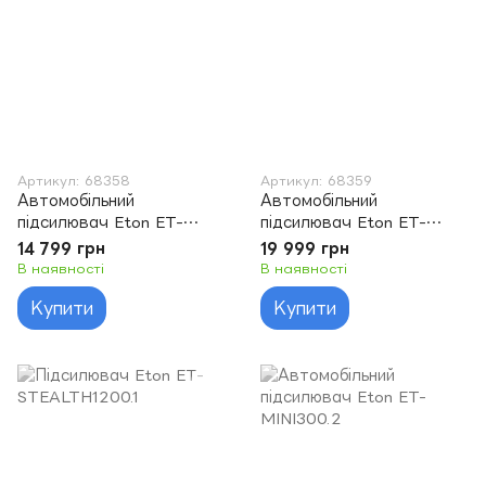
Артикул: 68358
Артикул: 68359
Автомобільний
Автомобільний
підсилювач Eton ET-
підсилювач Eton ET-
MICRO250.4
MINI150.4
14 799 грн
19 999 грн
В наявності
В наявності
Купити
Купити