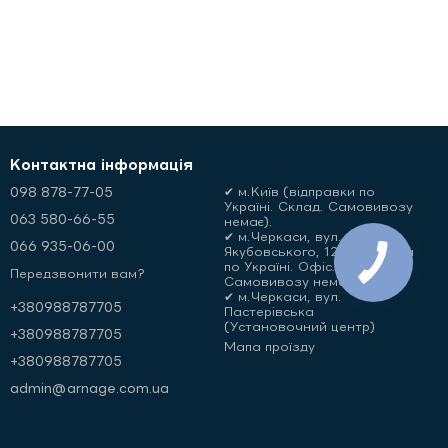
Контактна інформація
098 878-77-05
✔ м.Київ (відправки по
Україні. Склад. Самовивозу
063 580-66-55
немає).
✔ м.Черкаси, вул.
066 935-06-00
Якубовського, 12 (відправки
по Україні. Офіс.
Передзвонити вам?
Самовивозу немає)
✔ м.Черкаси, вул.
+380988787705
Пастерівська
(Установочний центр)
+380988787705
Мапа проїзду
+380988787705
admin@arnage.com.ua