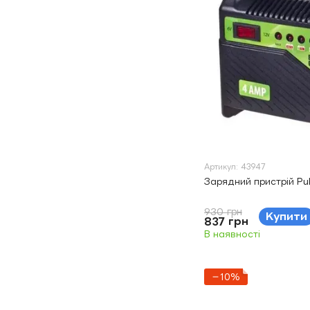
Артикул: 43947
Зарядний пристрій Pu
930 грн
Купити
837 грн
В наявності
−10%