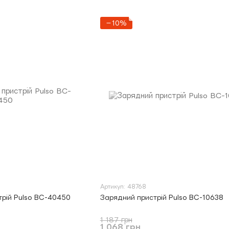
−10%
Артикул: 48768
трій Pulso BC-40450
Зарядний пристрій Pulso BC-10638
1 187 грн
1 068 грн