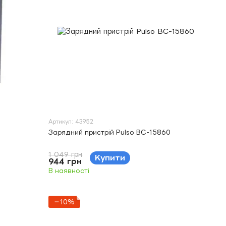
Артикул: 43952
Зарядний пристрій Pulso BC-15860
1 049 грн
Купити
944 грн
В наявності
−10%