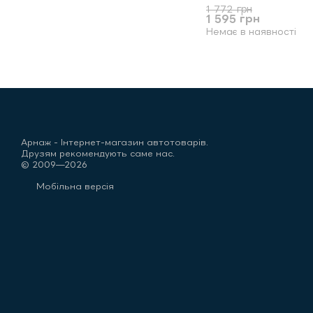
1 772 грн
1 595 грн
Немає в наявності
Арнаж - Інтернет-магазин автотоварів.
Друзям рекомендують саме нас.
© 2009—2026
Мобільна версія