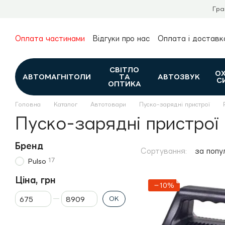
Перейти до основного контенту
Гра
Оплата частинами
Відгуки про нас
Оплата і доставк
Про нас
Гарантія та повернення
Новини та огляди
Контакти
Каталог
СВІТЛО
О
АВТОМАГНІТОЛИ
ТА
АВТОЗВУК
С
ОПТИКА
Головна
Каталог
Автотовари
Пуско-зарядні пристрої
Пуско-зарядні пристрої 
Бренд
Сортування:
за попу
17
Pulso
Ціна, грн
−10%
Від Ціна, грн
До Ціна, грн
ОК