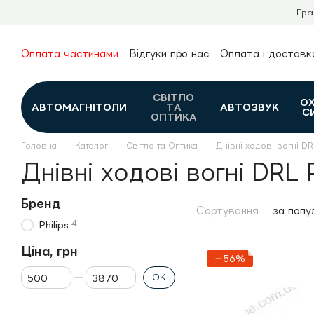
Перейти до основного контенту
Гра
Оплата частинами
Відгуки про нас
Оплата і доставк
Про нас
Гарантія та повернення
Новини та огляди
Контакти
Каталог
СВІТЛО
О
АВТОМАГНІТОЛИ
ТА
АВТОЗВУК
С
ОПТИКА
Головна
Каталог
Світло та Оптика
Днівні ходові вогні DR
Днівні ходові вогні DRL P
Бренд
Сортування:
за попу
4
Philips
Ціна, грн
−56%
Від Ціна, грн
До Ціна, грн
ОК