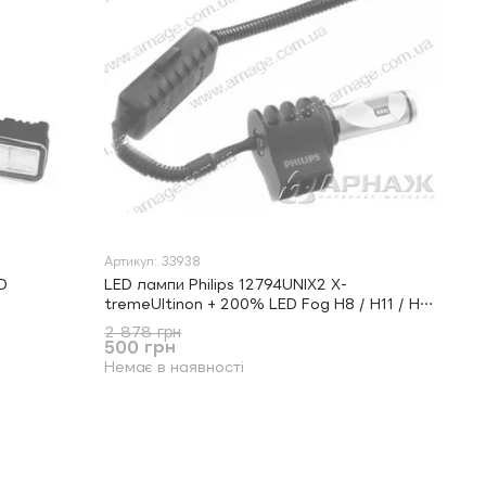
Артикул: 33938
D
LED лампи Philips 12794UNIX2 X-
tremeUltinon + 200% LED Fog H8 / H11 / H16
X2
2 878 грн
500 грн
Немає в наявності