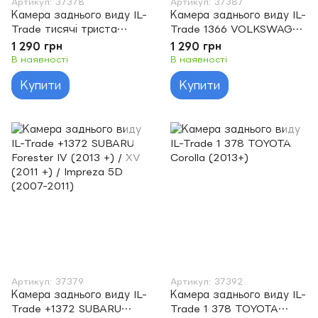
Артикул: 37378
Артикул: 37387
Камера заднього виду IL-
Камера заднього виду IL-
Trade тисячі триста
Trade 1366 VOLKSWAGEN
двадцять сім SUZUKI
/ SEAT Leon III (2013-н.в.)
1 290 грн
1 290 грн
GrandVitara / Jimny (2005
В наявності
В наявності
+) / XL-7 (2000-2007) /
Купити
Купити
SX4 5D (2006+)
Артикул: 37379
Артикул: 37392
Камера заднього виду IL-
Камера заднього виду IL-
Trade +1372 SUBARU
Trade 1 378 TOYOTA