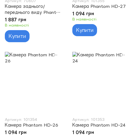
Артикул: 70607
Артикул: 101355
Камера заднього/
Камера Phantom HD-27
переднього виду Phantom
1 094 грн
FHD-38 AHD
1 887 грн
В наявності
В наявності
Купити
Купити
Артикул: 101354
Артикул: 101353
Камера Phantom HD-26
Камера Phantom HD-24
1 094 грн
1 094 грн