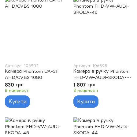
Артикул: 106902
Артикул: 106898
Камера Phantom CA-31
Камера в ручку Phantom
AHD/CVBS 1080
FHD-VW-AUDI-SKODA-
46
830 грн
1 807 грн
В наявності
В наявності
Купити
Купити