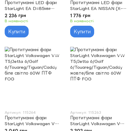
Протитуманні LED фари
Протитуманні LED фари
StarLight EA D=85мм
StarLight EA NISSAN (X-
Renault/Citroen/Ford/Mits
Trail. Teana. Qashqai)
2 236 грн
1 776 грн
ubishi/Peugeot/Subaru
Renault/BMW 60W ПТФ
В наявності
В наявності
100W ПТФ FOG
FOG
Купити
Купити
Артикул: 115264
Артикул: 115263
Протитуманні фари
Протитуманні фари
StarLight Volkswagen VW
StarLight Volkswagen VW
T5/Jetta 6/Golf
T5/Jetta 6/Golf
2 040 грн
2 302 грн