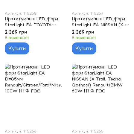
Артикул: 115268
Артикул: 115267
Протитуманні LED фари
Протитуманні LED фари
StarLight EA TOYOTA
StarLight EA NISSAN (X-
(Avensis. Camry. Corolla.
Trail. Teana. Qashqai)
2 369 грн
2 369 грн
Prius. RAV4) Lexus 5000K
Renault/BMW 100W ПТФ
В наявності
В наявності
100W ПТФ FOG
FOG
Купити
Купити
Артикул: 115266
Артикул: 115265