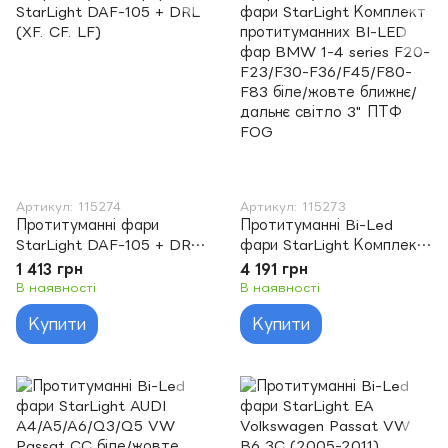
Артикул: 115274
Артикул: 115273
Протитуманні фари
Протитуманні Bi-Led
StarLight DAF-105 + DRL
фари StarLight Комплект
(XF. CF. LF)
протитуманних BI-LED
1 413 грн
4 191 грн
фар BMW 1-4 series F20-
В наявності
В наявності
F23/F30-F36/F45/F80-
Купити
Купити
F83 біле/жовте ближнє/
дальнє світло 3" ПТФ
FOG