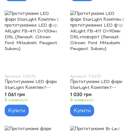
Артикул: 115276
Артикул: 115275
Протитуманні LED фари
Протитуманні LED фари
StarLight Комплект
StarLight Комплект
протитуманних LED фар
протитуманних LED фар
1 061 грн
1 030 грн
AllLight FB-411 D=100мм
AllLight FB-411 D=90мм
В наявності
В наявності
DRL (Renault. Citroen.
DRL+поворот (Renault.
Купити
Купити
Ford. Mitsubishi. Peugeot.
Citroen. Ford. Mitsubishi.
Subaru)
Peugeot. Subaru)