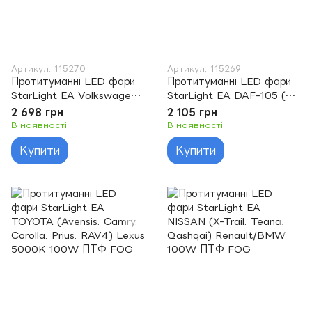
Артикул: 115270
Артикул: 115269
Протитуманні LED фари
Протитуманні LED фари
StarLight EA Volkswagen
StarLight EA DAF-105 (XF.
Passat VW B6 3C (2005-
CF. LF) біле світло
2 698 грн
2 105 грн
2011) 5000K 100W ПТФ
5000K 60W ПТФ FOG
В наявності
В наявності
FOG
Купити
Купити