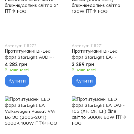
Артикул: 115272
Артикул: 115271
Протитуманні Bi-Led
Протитуманні Bi-Led
фари StarLight AUDI
фари StarLight EA
A4/A5/A6/Q3/Q5 VW
Volkswagen Passat VW
4 282 грн
3 289 грн
Passat CC біле/жовте
B6 3C (2005-2011)
В наявності
В наявності
ближнє/дальнє світло 3"
ближнє+дальнє світло
Купити
Купити
ПТФ FOG
120W ПТФ FOG