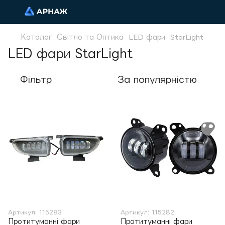
Каталог
Світло та Оптика
LED фари
StarLight
LED фари StarLight
Фільтр
За популярністю
Артикул: 115283
Артикул: 115282
Протитуманні фари
Протитуманні фари