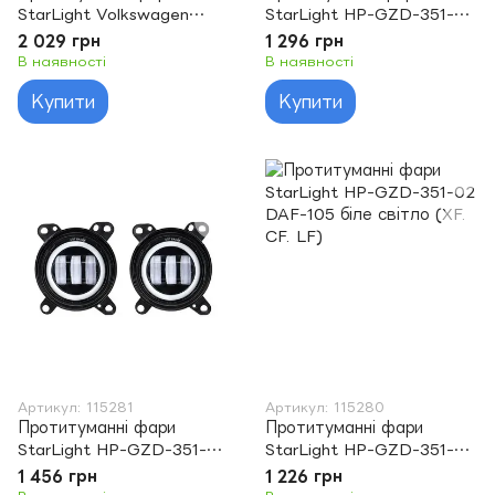
StarLight Volkswagen
StarLight HP-GZD-351-06
Transporter VW T4 (1996-
DAF-105 біле/жовте
2 029 грн
1 296 грн
2003) жовте/біле світло
світло (XF. CF. LF)
В наявності
В наявності
ПТФ FOG
Купити
Купити
Артикул: 115281
Артикул: 115280
Протитуманні фари
Протитуманні фари
StarLight HP-GZD-351-04
StarLight HP-GZD-351-02
DAF-105 біле світло DRL
DAF-105 біле світло (XF.
1 456 грн
1 226 грн
+ поворот (XF. CF. LF)
CF. LF)