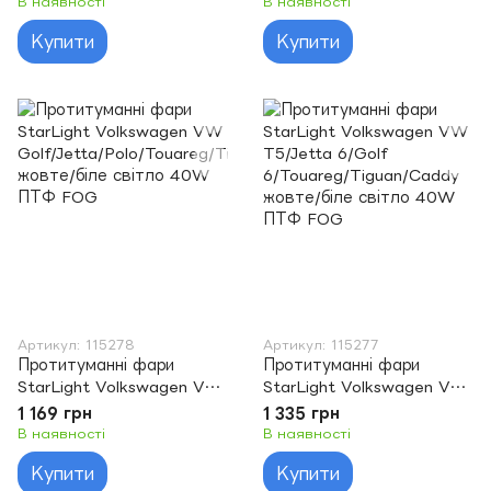
В наявності
В наявності
Купити
Купити
Артикул: 115278
Артикул: 115277
Протитуманні фари
Протитуманні фари
StarLight Volkswagen VW
StarLight Volkswagen VW
Golf/Jetta/Polo/Touareg/T
T5/Jetta 6/Golf
1 169 грн
1 335 грн
iguan/Caddy жовте/біле
6/Touareg/Tiguan/Caddy
В наявності
В наявності
світло 40W ПТФ FOG
жовте/біле світло 40W
Купити
Купити
ПТФ FOG