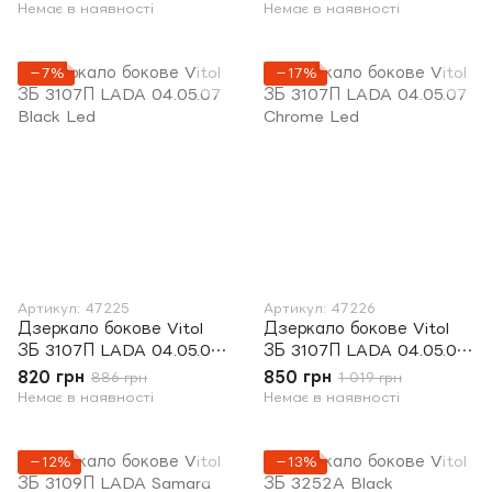
Немає в наявності
Немає в наявності
−7%
−17%
Артикул: 47225
Артикул: 47226
Дзеркало бокове Vitol
Дзеркало бокове Vitol
ЗБ 3107П LADA 04.05.07
ЗБ 3107П LADA 04.05.07
Black Led
Chrome Led
820 грн
850 грн
886 грн
1 019 грн
Немає в наявності
Немає в наявності
−12%
−13%