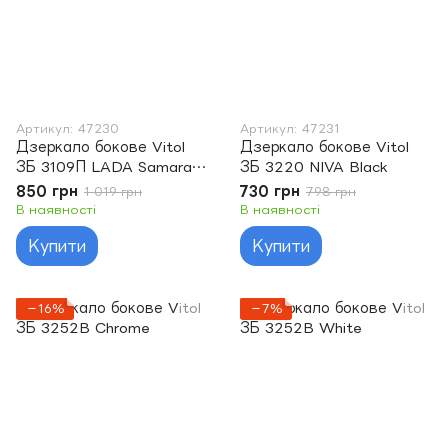
Артикул: 47230
Артикул: 47231
Дзеркало бокове Vitol
Дзеркало бокове Vitol
ЗБ 3109П LADA Samara
ЗБ 3220 NIVA Black
08.09.13-15 Chrome Led
850 грн
730 грн
1 019 грн
798 грн
В наявності
В наявності
Купити
Купити
−16%
−7%