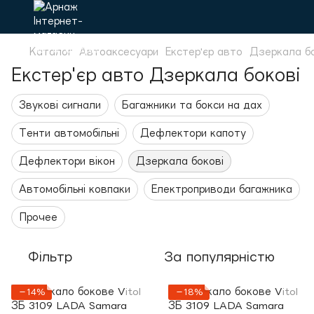
Каталог
Автоаксесуари
Екстер'єр авто
Дзеркала бо
Екстер'єр авто Дзеркала бокові
Звукові сигнали
Багажники та бокси на дах
Тенти автомобільні
Дефлектори капоту
Дефлектори вікон
Дзеркала бокові
Автомобільні ковпаки
Електроприводи багажника
Прочее
Фільтр
За популярністю
−14%
−18%