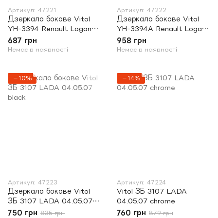
Артикул: 47221
Артикул: 47222
Дзеркало бокове Vitol
Дзеркало бокове Vitol
YH-3394 Renault Logan
YH-3394A Renault Logan
механічне
електропривод
687 грн
958 грн
Немає в наявності
Немає в наявності
−10%
−14%
Артикул: 47223
Артикул: 47224
Дзеркало бокове Vitol
Vitol ЗБ 3107 LADA
ЗБ 3107 LADA 04.05.07
04.05.07 chrome
black
750 грн
760 грн
835 грн
879 грн