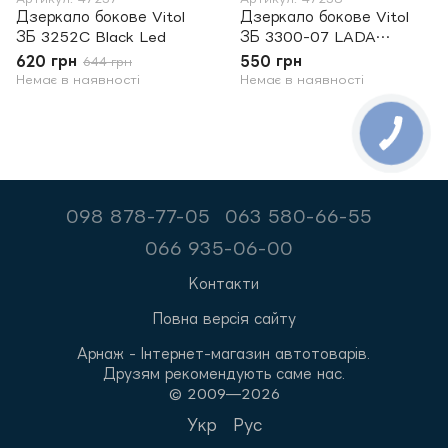
Дзеркало бокове Vitol
Дзеркало бокове Vitol
ЗБ 3252C Black Led
ЗБ 3300-07 LADA
04.05.07 Black
620 грн
550 грн
644 грн
Немає в наявності
Немає в наявності
098 878-77-05
063 580-66-55
066 935-06-00
Контакти
Повна версія сайту
Арнаж - Інтернет-магазин автотоварів.
Друзям рекомендують саме нас.
© 2009—2026
Укр
Рус