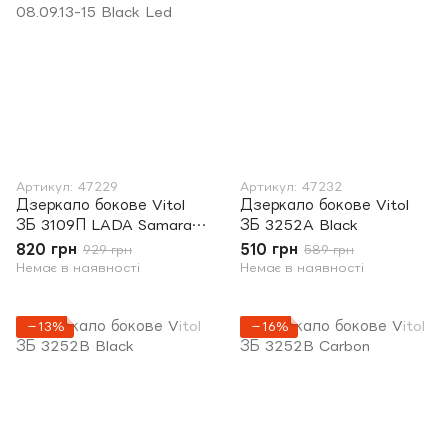
Артикул: 47229
Артикул: 47232
Дзеркало бокове Vitol
Дзеркало бокове Vitol
ЗБ 3109П LADA Samara
ЗБ 3252A Black
08.09.13-15 Black Led
820 грн
510 грн
929 грн
589 грн
Немає в наявності
Немає в наявності
−13%
−16%