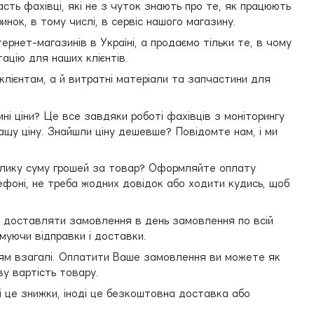
асть фахівці, які не з чуток знають про те, як працюють
инок, в тому числі, в сервіс нашого магазину.
нтернет-магазинів в Україні, а продаємо тільки те, в чому
ацію для наших клієнтів.
клієнтам, а й витратні матеріали та запчастини для
мні ціни? Це все завдяки роботі фахівців з моніторингу
ащу ціну. Знайшли ціну дешевше? Повідомте нам, і ми
елику суму грошей за товар? Оформляйте оплату
оні, не треба жодних довідок або ходити кудись, щоб
і доставляти замовлення в день замовлення по всій
муючи відправки і доставки.
дям взагалі. Оплатити Ваше замовлення ви можете як
ву вартість товару.
ноді це знижки, іноді це безкоштовна доставка або