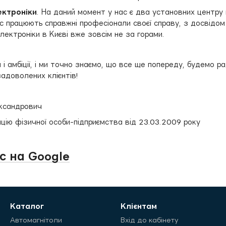
ектроніки
. На даний момент у нас є два установних центру в
с працюють справжні професіонали своєї справу, з досвідом р
ектроніки в Києві вже зовсім не за горами.
 і амбіції, і ми точно знаємо, що все ще попереду, будемо 
адоволених клієнтів!
ксандрович
цію фізичної особи-підприємства від 23.03.2009 року
с на Google
Каталог
Клієнтам
Автомагнітоли
Вхід до кабінету