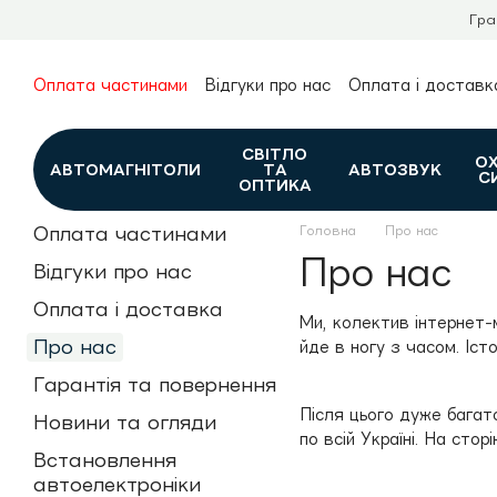
Перейти до основного контенту
Гра
Оплата частинами
Відгуки про нас
Оплата і доставк
Про нас
Гарантія та повернення
Новини та огляди
Контакти
Каталог
СВІТЛО
О
АВТОМАГНІТОЛИ
ТА
АВТОЗВУК
С
ОПТИКА
Оплата частинами
Головна
Про нас
Про нас
Відгуки про нас
Оплата і доставка
Ми, колектив інтернет-
Про нас
йде в ногу з часом. Іст
Гарантія та повернення
Після цього дуже багат
Новини та огляди
по всій Україні. На сто
Встановлення
автоелектроніки