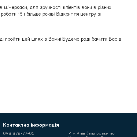
 м.Черкаси, для зручності клієнтів вони в різних
оботи 15 і більше років! Відкриття центру зі
раді пройти цей шлях з Вами! Будемо раді бачити Вас в
Контактна інформація
098 878-77-05
✔ м.Київ (відправки по