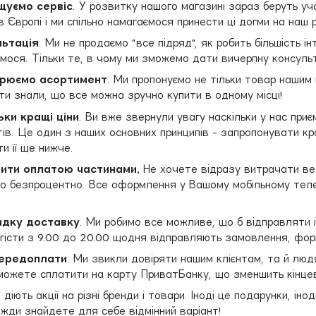
щуємо сервіс
. У розвитку нашого магазині зараз беруть уч
 Європі і ми спільно намагаємося принести ці догми на наш р
льтація
. Ми не продаємо "все підряд", як робить більшість і
ємося. Тільки те, в чому ми зможемо дати вичерпну консульт
ирюємо асортимент
. Ми пропонуємо не тільки товар нашим 
нти знали, що все можна зручно купити в одному місці!
ьки кращі ціни
. Ви вже звернули увагу наскільки у нас приє
тів. Це один з наших основних принципів - запропонувати кр
и її ще нижче.
пити оплатою частинами.
Не хочете відразу витрачати в
о безпроцентно. Все оформлення у Вашому мобільному телеф
идку доставку
. Ми робимо все можливе, що б відправляти 
Логісти з 9.00 до 20.00 щодня відправляють замовлення, фор
передоплати
. Ми звикли довіряти нашим клієнтам, та й лю
і можете сплатити на карту ПриватБанку, що зменшить кінце
о діють акції на різні бренди і товари. Іноді це подарунки, і
жди знайдете для себе відмінний варіант!