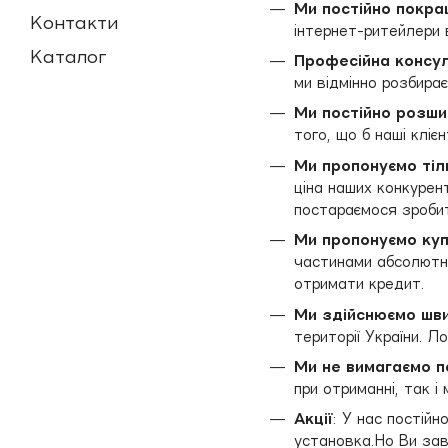
Ми постійно покра
Контакти
інтернет-ритейлери в
Каталог
Професійна консу
ми відмінно розбира
Ми постійно розш
того, що б наші кліє
Ми пропонуємо тіл
ціна наших конкурен
постараємося зробит
Ми пропонуємо ку
частинами абсолютн
отримати кредит.
Ми здійснюємо шв
території України. 
Ми не вимагаємо 
при отриманні, так 
Акції
: У нас постійн
установка.Но Ви зав