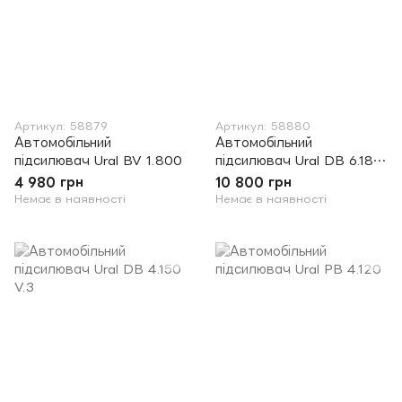
Артикул: 58879
Артикул: 58880
Автомобільний
Автомобільний
підсилювач Ural BV 1.800
підсилювач Ural DB 6.180
V.2
4 980 грн
10 800 грн
Немає в наявності
Немає в наявності