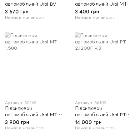
автомобільний Ural BV
автомобільний Ural МТ
4.70
4.60
3 670 грн
3 400 грн
Немає в наявності
Немає в наявності
Артикул: 50169
Артикул: 56109
Підсилювач
Підсилювач
автомобільний Ural MT
автомобільний Ural PT
1.500
2.1200F V.3
3 900 грн
14 000 грн
Немає в наявності
Немає в наявності