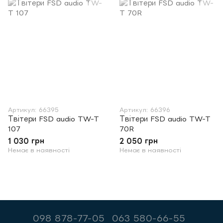
Артикул: 66395
Артикул: 66396
Твітери FSD audio TW-T
Твітери FSD audio TW-T
107
70R
1 030 грн
2 050 грн
Немає в наявності
Немає в наявності
098 878-77-05
063 580-66-55