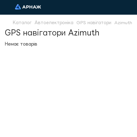
Каталог
Автоелектроніка
GPS навігатори
Azimuth
GPS навігатори Azimuth
Немає товарів