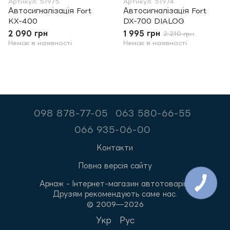
Артикул: 51975
Артикул: 51974
Автосигналізація Fort
Автосигналізація Fort
KX-400
DX-700 DIALOG
2 090 грн
1 995 грн
2 210 грн
Немає в наявності
Немає в наявності
098 878-77-05
063 580-66-55
066 935-06-00
Контакти
Повна версія сайту
Арнаж - Інтернет-магазин автотоварів.
Друзям рекомендують саме нас.
© 2009—2026
Укр
Рус