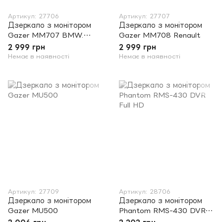
Артикул: 27706
Артикул: 27707
Дзеркало з монітором
Дзеркало з монітором
Gazer MM707 BMW.
Gazer MM708 Renault
Peugeot. Ford Kuga. Land
2 999 грн
2 999 грн
Rover. Porsce
Немає в наявності
Немає в наявності
Артикул: 27709
Артикул: 28706
Дзеркало з монітором
Дзеркало з монітором
Gazer MU500
Phantom RMS-430 DVR
Full HD