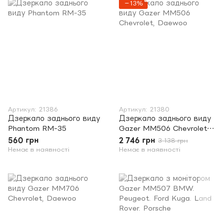
−13%
Артикул: 21386
Артикул: 21380
Дзеркало заднього виду
Дзеркало заднього виду
Phantom RM-35
Gazer MM506 Chevrolet,
Daewoo
560 грн
2 746 грн
3 138 грн
Немає в наявності
Немає в наявності