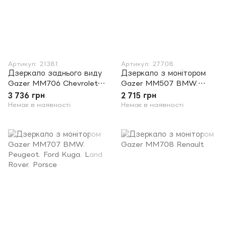
Артикул: 21381
Артикул: 27708
Дзеркало заднього виду
Дзеркало з монітором
Gazer MM706 Chevrolet,
Gazer MM507 BMW.
Daewoo
Peugeot. Ford Kuga. Land
3 736 грн
2 715 грн
Rover. Porsche
Немає в наявності
Немає в наявності