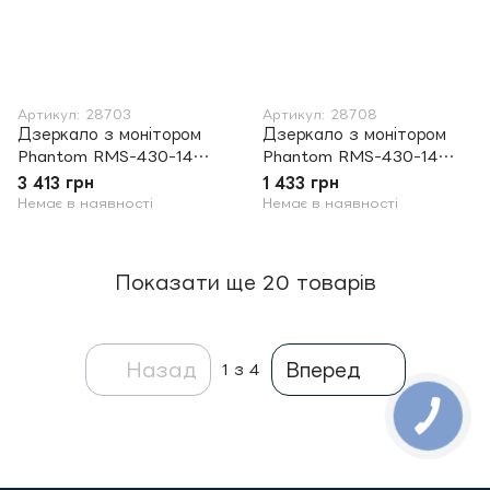
Артикул: 28703
Артикул: 28708
Дзеркало з монітором
Дзеркало з монітором
Phantom RMS-430-14
Phantom RMS-430-14
DVR Full HD Subaru.
Subaru. Lexus. Газ.
3 413 грн
1 433 грн
Lexus.
Hyundai. Kia ...
Немає в наявності
Немає в наявності
Показати ще 20 товарів
Назад
Вперед
1
з 4