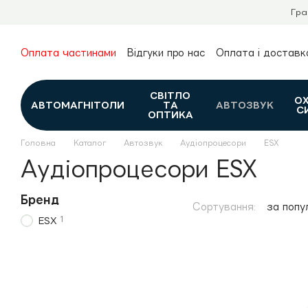
Перейти до основного контенту
Гра
Оплата частинами
Відгуки про нас
Оплата і доставк
Про нас
Гарантія та повернення
Новини та огляди
Контакти
Каталог
СВІТЛО
О
АВТОМАГНІТОЛИ
ТА
АВТОЗВУК
С
ОПТИКА
Головна
Каталог
Автозвук
Аудіопроцесори
ESX
Аудіопроцесори ESX
Бренд
Сортування:
за попу
1
ESX