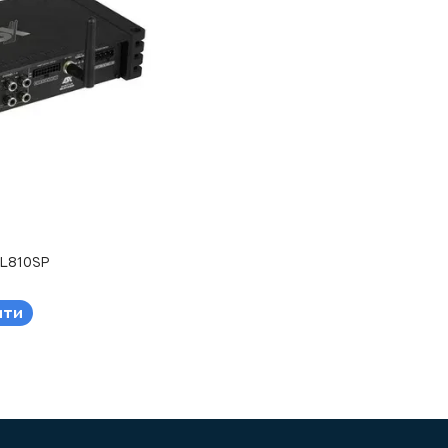
QL810SP
ити