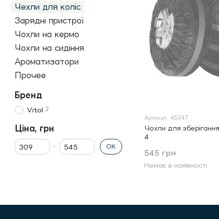
Чехли для коліс
Зарядні пристрої
Чохли на кермо
Чохли на сидіння
Ароматизатори
Прочее
Бренд
2
Vitol
Артикул: 45347
Ціна, грн
Чохли для зберігання
4
Від Ціна, грн
До Ціна, грн
ОК
545 грн
Немає в наявності