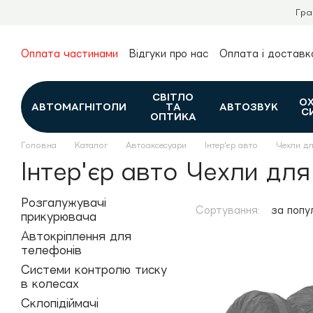
Перейти до основного контенту
Гра
Оплата частинами
Відгуки про нас
Оплата і доставк
Про нас
Гарантія та повернення
Новини та огляди
Контакти
Каталог
СВІТЛО
О
АВТОМАГНІТОЛИ
ТА
АВТОЗВУК
С
ОПТИКА
Головна
Каталог
Автоаксесуари
Інтер'єр авто
Чехли дл
Інтер'єр авто Чехли для
Розгалужувачі
Сортування:
за попу
прикурювача
Автокріплення для
телефонів
Системи контролю тиску
в колесах
Склопідіймачі