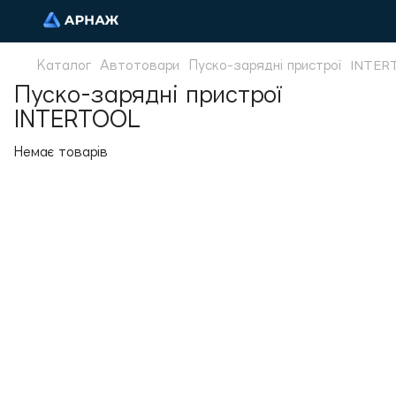
Каталог
Автотовари
Пуско-зарядні пристрої
INTER
Пуско-зарядні пристрої
INTERTOOL
Немає товарів