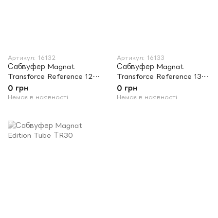
Артикул: 16132
Артикул: 16133
Сабвуфер Magnat
Сабвуфер Magnat
Transforce Reference 125
Transforce Reference 130
BP
BP
0 грн
0 грн
Немає в наявності
Немає в наявності