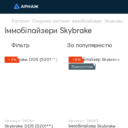
Каталог
Охоронні системи
Іммобілайзери
Skybrake
Іммобілайзери Skybrake
Фільтр
За популярністю
−2%
−8%
Відеоогляд
Артикул: 34046
Артикул: 34043
Skybrake DD5 (5201**)
Іммобілайзер Skybrake