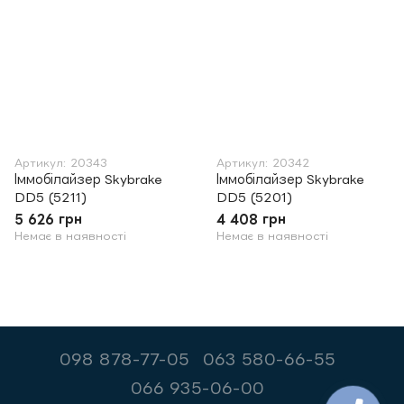
Артикул: 20343
Артикул: 20342
Іммобілайзер Skybrake
Іммобілайзер Skybrake
DD5 (5211)
DD5 (5201)
5 626 грн
4 408 грн
Немає в наявності
Немає в наявності
098 878-77-05
063 580-66-55
066 935-06-00