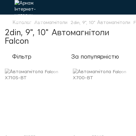
Каталог
Автомагнітоли
2din, 9", 10" Автомагнітоли
F
2din, 9", 10" Автомагнітоли
Falcon
Фільтр
За популярністю