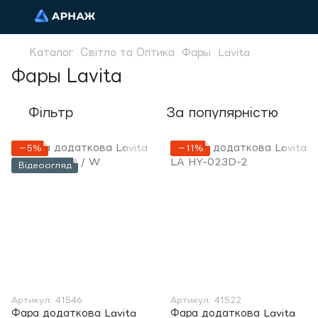
Каталог
Світло та Оптика
Фары
Lavita
Фары Lavita
Фільтр
За популярністю
−5%
−11%
Відеоогляд
Артикул: 41546
Артикул: 41522
Фара додаткова Lavita
Фара додаткова Lavita