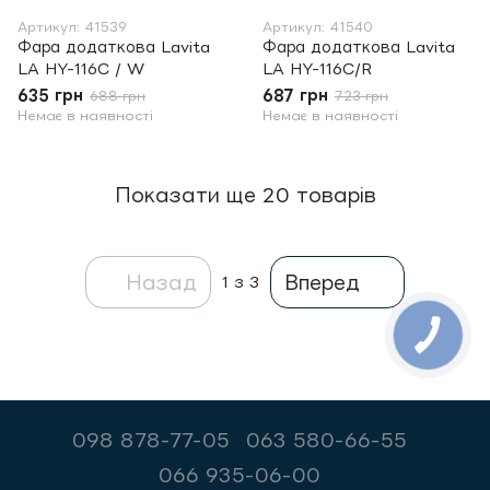
Артикул: 41539
Артикул: 41540
Фара додаткова Lavita
Фара додаткова Lavita
LA HY-116C / W
LA HY-116C/R
635 грн
687 грн
688 грн
723 грн
Немає в наявності
Немає в наявності
Показати ще 20 товарів
Назад
Вперед
1
з 3
098 878-77-05
063 580-66-55
066 935-06-00