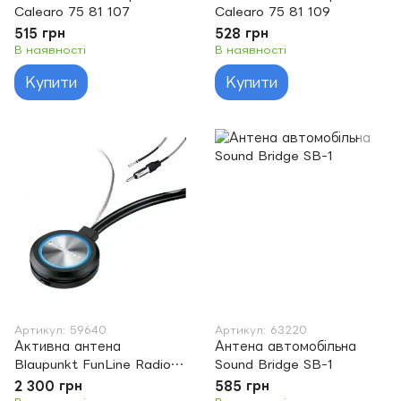
Calearo 75 81 107
Calearo 75 81 109
515 грн
528 грн
В наявності
В наявності
Купити
Купити
Артикул: 59640
Артикул: 63220
Активна антена
Антена автомобільна
Blaupunkt FunLine Radio
Sound Bridge SB-1
A-R G 01-E
2 300 грн
585 грн