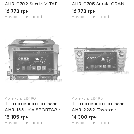
AHR-0782 Suzuki VITARA
AHR-0785 Suzuki GRAND
S
VITARA
16 773 грн
16 773 грн
Немає в наявності
Немає в наявності
Артикул: 28490
Артикул: 28498
Штатна магнітола Incar
Штатна магнітола Incar
AHR-1881 Kia SPORTAGE
AHR-2282 Toyota
R 2010+
CAMRY 40
15 105 грн
14 300 грн
Немає в наявності
Немає в наявності