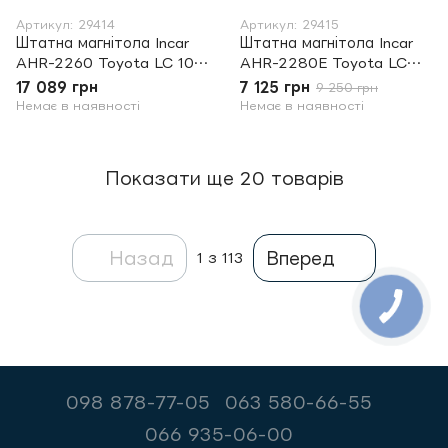
Артикул: 29414
Артикул: 29415
Штатна магнітола Incar
Штатна магнітола Incar
AHR-2260 Toyota LC 100
AHR-2280E Toyota LC
2012
200 2012 Europa
17 089 грн
7 125 грн
9 250 грн
Немає в наявності
Немає в наявності
Показати ще 20 товарів
Назад
Вперед
1
з 113
098 878-77-05
063 580-66-55
066 935-06-00