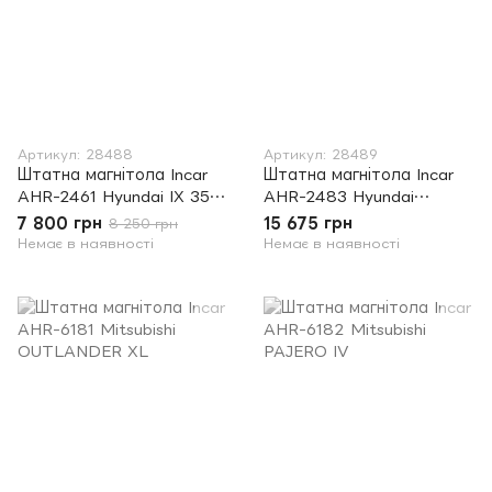
Артикул: 28488
Артикул: 28489
Штатна магнітола Incar
Штатна магнітола Incar
AHR-2461 Hyundai IX 35
AHR-2483 Hyundai
2015+
SANTA FE 2013 (IX45)
7 800 грн
15 675 грн
8 250 грн
Немає в наявності
Немає в наявності