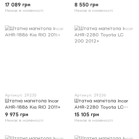
LANCER X
2014
17 089 грн
8 550 грн
Немає в наявності
Немає в наявності
Артикул: 29235
Артикул: 29236
Штатна магнітола Incar
Штатна магнітола Incar
AHR-1886 Kia RIO 2011+
AHR-2280 Toyota LC
200 2012+
9 975 грн
15 105 грн
Немає в наявності
Немає в наявності