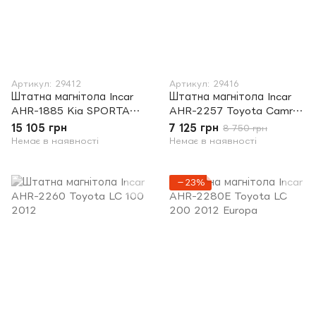
Артикул: 29412
Артикул: 29416
Штатна магнітола Incar
Штатна магнітола Incar
AHR-1885 Kia SPORTAGE
AHR-2257 Toyota Camry
2016
55
15 105 грн
7 125 грн
8 750 грн
Немає в наявності
Немає в наявності
−23%