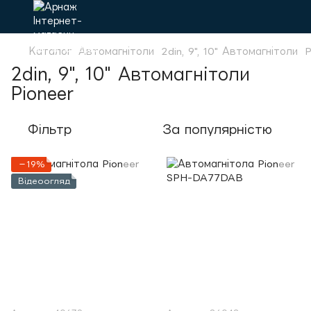
Каталог
Автомагнітоли
2din, 9", 10" Автомагнітоли
P
2din, 9", 10" Автомагнітоли
Pioneer
Фільтр
За популярністю
−19%
Відеоогляд