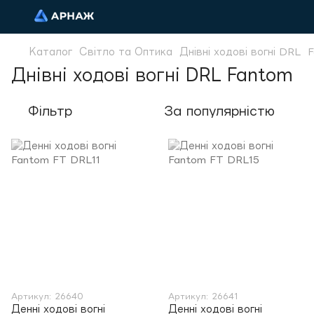
Каталог
Світло та Оптика
Днівні ходові вогні DRL
F
Днівні ходові вогні DRL Fantom
Фільтр
За популярністю
Артикул: 26640
Артикул: 26641
Денні ходові вогні
Денні ходові вогні