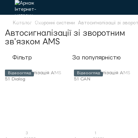
Каталог
Охоронні системи
Автосигналізації зі зворо
Автосигналізації зі зворотним
зв'язком AMS
Фільтр
За популярністю
Відеоогляд
Відеоогляд
3
1