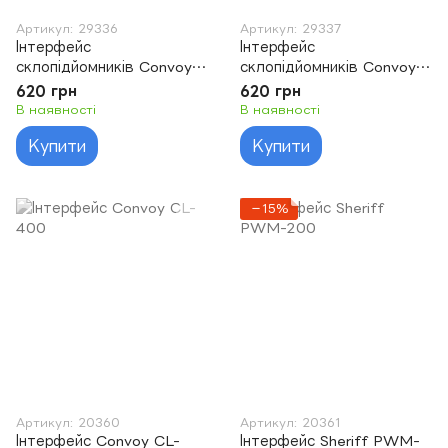
Артикул: 29336
Артикул: 29337
Інтерфейс
Інтерфейс
склопідйомників Convoy
склопідйомників Convoy
CL-250
CL-450
620 грн
620 грн
В наявності
В наявності
Купити
Купити
−15%
Артикул: 20360
Артикул: 20361
Інтерфейс Convoy CL-
Інтерфейс Sheriff PWM-