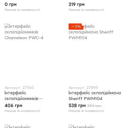
Chameleon PWC-2
0 грн
319 грн
Немає в наявності
Немає в наявності
−3%
Артикул: 27560
Артикул: 27895
Інтерфейс
Інтерфейс склопідіймача
склопідйомників
Sheriff PWM104
Chameleon PWC-4
406 грн
538 грн
552 грн
Немає в наявності
Немає в наявності