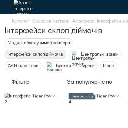
Каталог
Охоронні системи
Аксесуари
Інтерфейси ск
Інтерфейси склопідіймачів
Модулі обходу іммобілайзера
Інтерфейси склопідіймачів
Центральні замки
CAN адаптери
Брелки
Сирени
Різне
Фільтр
За популярністю
Відеоогляд