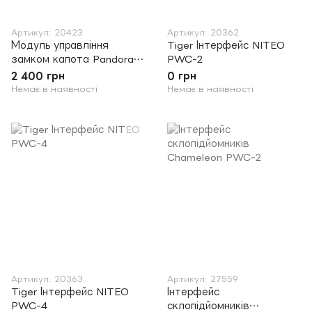
Артикул: 20423
Артикул: 20362
Модуль управління
Tiger Інтерфейс NITEO
замком капота Pandora
PWC-2
HM-05
2 400 грн
0 грн
Немає в наявності
Немає в наявності
Артикул: 20363
Артикул: 27559
Tiger Інтерфейс NITEO
Інтерфейс
PWC-4
склопідйомників