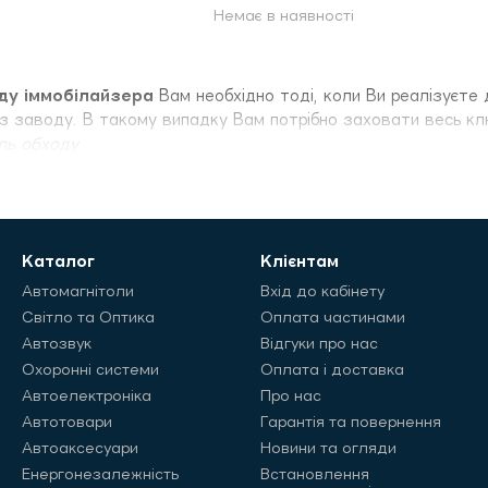
Немає в наявності
ду іммобілайзера
Вам необхідно тоді, коли Ви реалізуєте 
з заводу. В такому випадку Вам потрібно заховати весь ключ
ль обходу
.
Каталог
Клієнтам
Автомагнітоли
Вхід до кабінету
Світло та Оптика
Оплата частинами
Автозвук
Відгуки про нас
Охоронні системи
Оплата і доставка
Автоелектроніка
Про нас
Автотовари
Гарантія та повернення
Автоаксесуари
Новини та огляди
Енергонезалежність
Встановлення