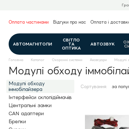
Перейти до основного контенту
Гра
Оплата частинами
Відгуки про нас
Оплата і доставк
Про нас
Гарантія та повернення
Новини та огляди
Контакти
Каталог
СВІТЛО
О
АВТОМАГНІТОЛИ
ТА
АВТОЗВУК
С
ОПТИКА
Головна
Каталог
Охоронні системи
Аксесуари
Модулі 
Модулі обходу іммобіла
Модулі обходу
Сортування:
за попу
іммобілайзера
Інтерфейси склопідіймачів
Центральні замки
CAN адаптери
Брелки