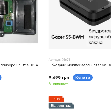
Артикул: 95673
лайзера Shuttle BP-4
Обходчик імобілайзера Gazer S5-
9 499 грн
Купити
В наявності
−18%
Відеоогляд