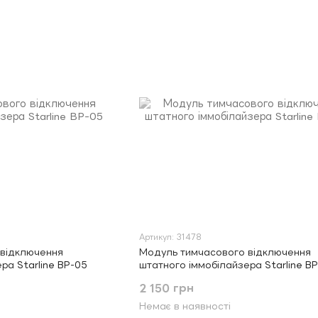
Артикул: 31478
 відключення
Модуль тимчасового відключення
ра Starline BP-05
штатного іммобілайзера Starline B
2 150 грн
Немає в наявності