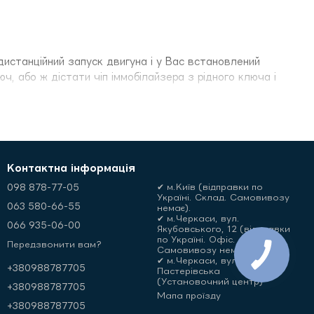
дистанційний запуск двигуна і у Вас встановлений
, або ж дістати чіп іммобілайзера з рідного ключа і
Контактна інформація
098 878-77-05
✔ м.Київ (відправки по
Україні. Склад. Самовивозу
063 580-66-55
немає).
✔ м.Черкаси, вул.
066 935-06-00
Якубовського, 12 (відправки
по Україні. Офіс.
Передзвонити вам?
Самовивозу немає)
✔ м.Черкаси, вул.
+380988787705
Пастерівська
(Установочний центр)
+380988787705
Мапа проїзду
+380988787705