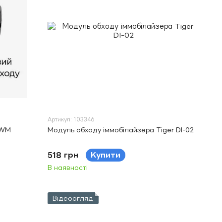
Артикул: 103346
BWM
Модуль обходу іммобілайзера Tiger DI-02
518 грн
Купити
В наявності
Відеоогляд