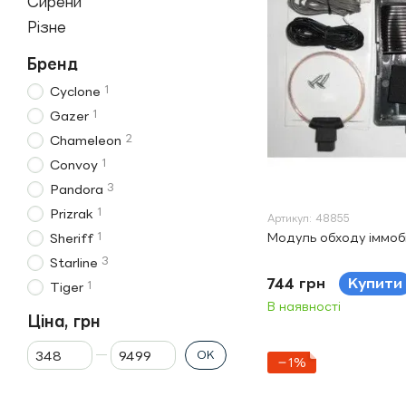
Сирени
Різне
Бренд
1
Cyclone
1
Gazer
2
Chameleon
1
Convoy
3
Pandora
1
Prizrak
Артикул: 48855
1
Модуль обходу іммобі
Sheriff
3
Starline
744 грн
Купити
1
Tiger
В наявності
Ціна, грн
Від Ціна, грн
До Ціна, грн
ОК
−1%