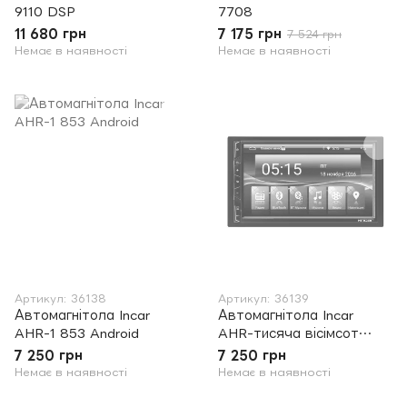
9110 DSP
7708
11 680 грн
7 175 грн
7 524 грн
Немає в наявності
Немає в наявності
Артикул: 36138
Артикул: 36139
Автомагнітола Incar
Автомагнітола Incar
AHR-1 853 Android
AHR-тисяча вісімсот
шістьдесят один Android
7 250 грн
7 250 грн
Немає в наявності
Немає в наявності