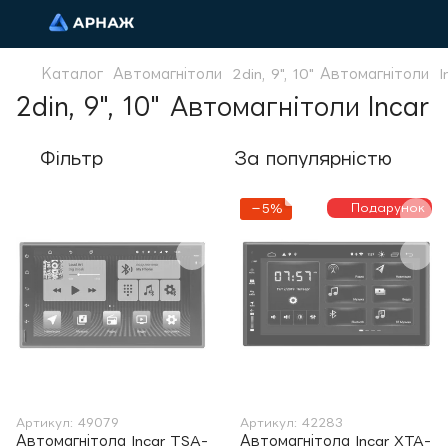
Каталог
Автомагнітоли
2din, 9", 10" Автомагнітоли
I
2din, 9", 10" Автомагнітоли Incar
Фільтр
За популярністю
Подарунок
−5%
Артикул: 49079
Артикул: 42283
Автомагнітола Incar TSA-
Автомагнітола Incar XTA-