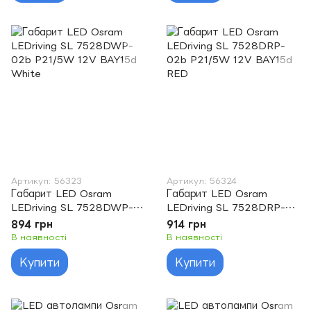
Артикул: 56323
Артикул: 56324
Габарит LED Osram
Габарит LED Osram
LEDriving SL 7528DWP-
LEDriving SL 7528DRP-
02b P21/5W 12V BAY15d
02b P21/5W 12V BAY15d
894 грн
914 грн
White
RED
В наявності
В наявності
Купити
Купити