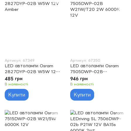
Артикул: 67349
Артикул: 67350
LED автолампи Osram
LED автолампи Osram
2827DYP-02B W5W 12V
7505DWP-02B
Amber
W21W/T20 2W 6000K
485 грн
946 грн
12V
В наявності
В наявності
Купити
Купити