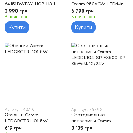
64151DWESY-HCB H3 12V
Osram 9506CW LEDriving
6500K LEDriving HL EASY
HB4 14W 12-24V P22D
3 990 грн
6 798 грн
6000K
В наявності
В наявності
Купити
Купити
Артикул: 42710
Артикул: 48496
Обманки Osram
Светодиодные
LEDCBCTRL101 5W
автолампы Osram
LEDDL104-SP FX500-SP
619 грн
8 135 грн
35Watt 12/24V