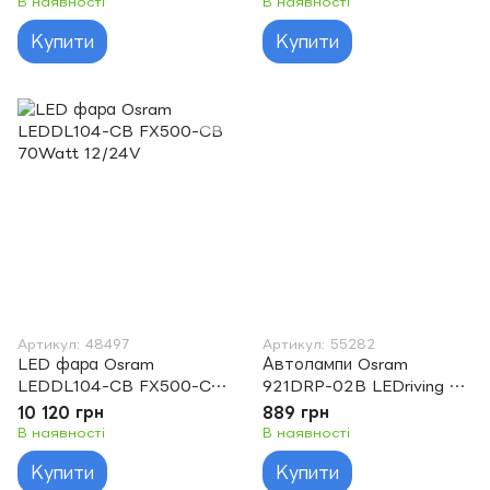
В наявності
В наявності
Купити
Купити
Артикул: 48497
Артикул: 55282
LED фара Osram
Автолампи Osram
LEDDL104-CB FX500-CB
921DRP-02B LEDriving SL
70Watt 12/24V
W16W 12V W2.1X9.5d
10 120 грн
889 грн
6000K
В наявності
В наявності
Купити
Купити