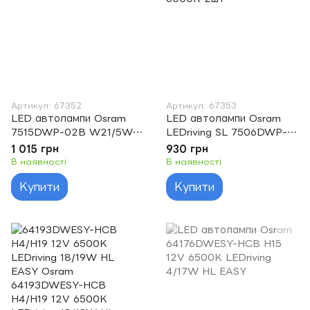
Артикул: 67352
Артикул: 67353
LED автолампи Osram
LED автолампи Osram
7515DWP-02B W21/5W
LEDriving SL 7506DWP-
6000K 12V
02b P21W 12V BA15s
1 015 грн
930 грн
6000K 2шт
В наявності
В наявності
Купити
Купити