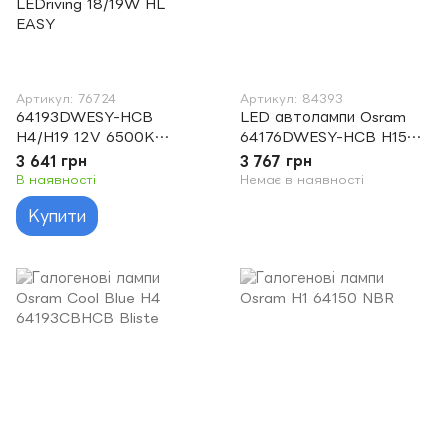
Артикул: 76724
Артикул: 84393
64193DWESY-HCB
LED автолампи Osram
H4/H19 12V 6500K
64176DWESY-HCB H15
LEDriving 18/19W HL
12V 6500K LEDriving
3 641 грн
3 767 грн
EASY Osram
4/17W HL EASY
В наявності
Немає в наявності
64193DWESY-HCB
Купити
H4/H19 12V 6500K
LEDriving 18/19W HL
EASY