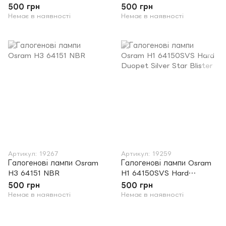
Blister
Duopet Night Breaker Plus
500 грн
500 грн
Немає в наявності
Немає в наявності
Артикул: 19267
Артикул: 19259
Галогенові лампи Osram
Галогенові лампи Osram
H3 64151 NBR
H1 64150SVS Hard
Duopet Silver Star Blister
500 грн
500 грн
Немає в наявності
Немає в наявності