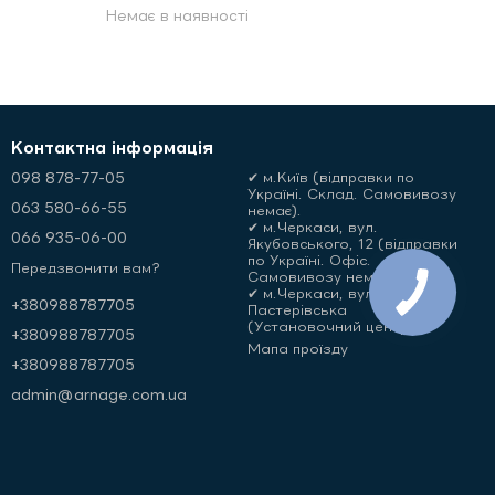
Немає в наявності
Контактна інформація
098 878-77-05
✔ м.Київ (відправки по
Україні. Склад. Самовивозу
063 580-66-55
немає).
✔ м.Черкаси, вул.
066 935-06-00
Якубовського, 12 (відправки
по Україні. Офіс.
Передзвонити вам?
Самовивозу немає)
✔ м.Черкаси, вул.
+380988787705
Пастерівська
(Установочний центр)
+380988787705
Мапа проїзду
+380988787705
admin@arnage.com.ua