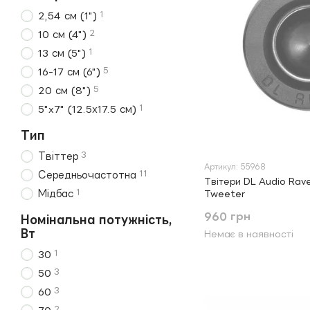
1
2,54 см (1")
2
10 см (4")
1
13 см (5")
5
16-17 см (6")
5
20 см (8")
1
5"x7" (12.5х17.5 см)
Тип
3
Твіттер
Артикул: 55968
11
Середньочастотна
Твітери DL Audio Rave
1
Мідбас
Tweeter
960 грн
Номінальна потужність,
Вт
Немає в наявності
1
30
3
50
3
60
2