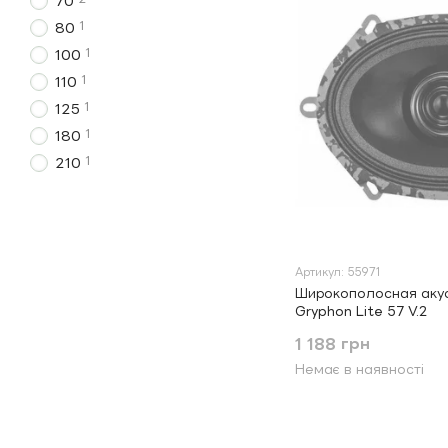
70
1
80
1
100
1
110
1
125
1
180
1
210
Артикул: 55971
Широкополосная акус
Gryphon Lite 57 V.2
1 188 грн
Немає в наявності