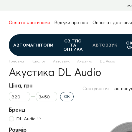
Перейти до основного контенту
Гра
Оплата частинами
Відгуки про нас
Оплата і доставк
Про нас
Гарантія та повернення
Новини та огляди
Контакти
Каталог
СВІТЛО
О
АВТОМАГНІТОЛИ
ТА
АВТОЗВУК
С
ОПТИКА
Головна
Каталог
Автозвук
Акустика
DL Audio
Акустика DL Audio
Ціна, грн
Сортування:
за попу
Від Ціна, грн
До Ціна, грн
ОК
Бренд
15
DL Audio
Розмір