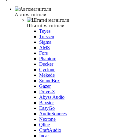
Автомагнітоли
Штатні магнітоли
Teyes
Torssen
Sigma
AMS
Fors
Phantom
Decker
Cyclone
Mekede
SoundBox
Gazer
Drive-X
Abyss Audio
Baxster
EasyGo
AudioSources
Nextone
Qline
CraftAudio
Incar