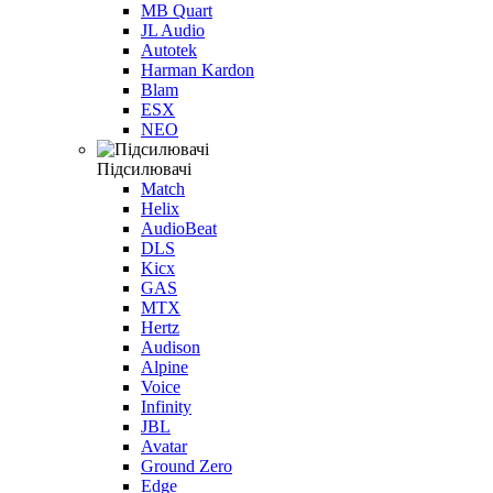
MB Quart
JL Audio
Autotek
Harman Kardon
Blam
ESX
NEO
Підсилювачі
Match
Helix
AudioBeat
DLS
Kicx
GAS
MTX
Hertz
Audison
Alpine
Voice
Infinity
JBL
Avatar
Ground Zero
Edge