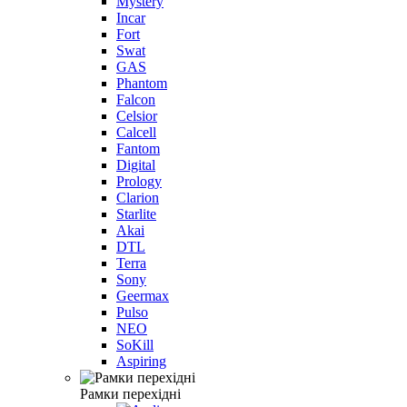
Mystery
Incar
Fort
Swat
GAS
Phantom
Falcon
Celsior
Calcell
Fantom
Digital
Prology
Clarion
Starlite
Akai
DTL
Terra
Sony
Geermax
Pulso
NEO
SoKill
Aspiring
Рамки перехідні