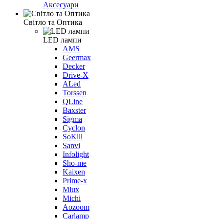
Аксесуари
Світло та Оптика
LED лампи
AMS
Geermax
Decker
Drive-X
ALed
Torssen
QLine
Baxster
Sigma
Cyclon
SoKill
Sanvi
Infolight
Sho-me
Kaixen
Prime-x
Mlux
Michi
Aozoom
Carlamp