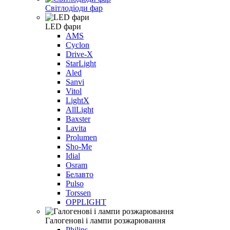
Світлодіоди фар
LED фари
AMS
Cyclon
Drive-X
StarLight
Aled
Sanvi
Vitol
LightX
AllLight
Baxster
Lavita
Prolumen
Sho-Me
Idial
Osram
Белавто
Pulso
Torssen
OPPLIGHT
Галогенові і лампи розжарювання
Philips