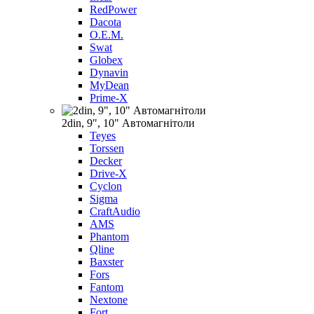
RedPower
Dacota
O.E.M.
Swat
Globex
Dynavin
MyDean
Prime-X
2din, 9", 10" Автомагнітоли
Teyes
Torssen
Decker
Drive-X
Cyclon
Sigma
CraftAudio
AMS
Phantom
Qline
Baxster
Fors
Fantom
Nextone
Fort