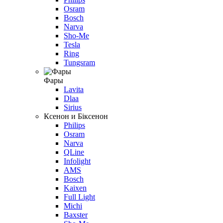
Osram
Bosch
Narva
Sho-Me
Tesla
Ring
Tungsram
Фары
Lavita
Dlaa
Sirius
Ксенон и Біксенон
Philips
Osram
Narva
QLine
Infolight
AMS
Bosch
Kaixen
Full Light
Michi
Baxster