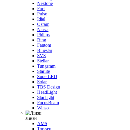
Nextone
Fort
Pulso
Idial
Osram
Narva
Philips
Ring
Fantom
Bluestar
SVS
Stellar
Tungsram
Starlite
SuperLED
Solar
TBS Design
HeadLight
StarLight
FocusBeam
Winso
Лінзи
AMS
Torssen