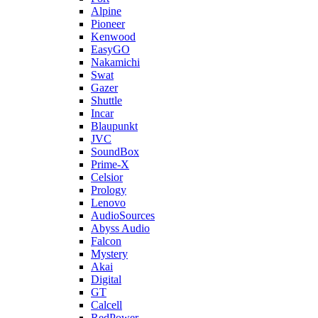
Alpine
Pioneer
Kenwood
EasyGO
Nakamichi
Swat
Gazer
Shuttle
Incar
Blaupunkt
JVC
SoundBox
Prime-X
Celsior
Prology
Lenovo
AudioSources
Abyss Audio
Falcon
Mystery
Akai
Digital
GT
Calcell
RedPower