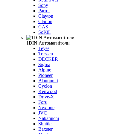
Sony
Parrot
Clayton
Clarion
GAS
SoKill
1DIN Автомагнітоли
Teyes
Torssen
DECKER
Sigma
Alpine
Pioneer
Blaupunkt
Cyclon
Kenwood
Drive-X
Fors
Nextone
JVC
Nakamichi
Shuttle
Baxster