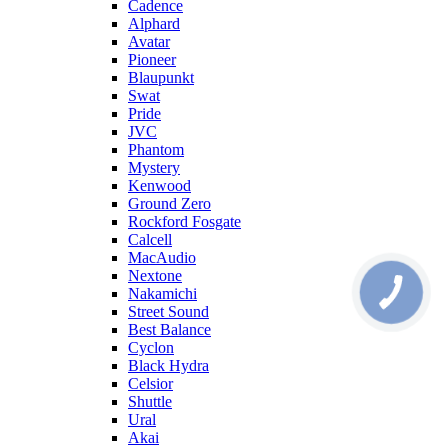
Cadence
Alphard
Avatar
Pioneer
Blaupunkt
Swat
Pride
JVC
Phantom
Mystery
Kenwood
Ground Zero
Rockford Fosgate
Calcell
MacAudio
Nextone
Nakamichi
Street Sound
Best Balance
Cyclon
Black Hydra
Celsior
Shuttle
Ural
Akai