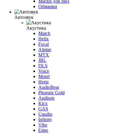
Маски для лінз
Обманки
Автозвук
Акустика
Match
Helix
Focal
Alpine
MTX
JBL
DLS
Voice
Morel
Hertz
AudioBeat
Phoenix Gold
Audison
Kicx
GAS
Uaudio
Infinity
Vibe
Edge