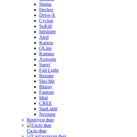
Sigma
Decker
Drive-X
Cyclon
SoKill
Infolight
Aled
Kaixen
QLine
Kamiso
Aozoom
Sanvi
Full Light
Baxster
Sho-Me
Bluray
Fantom
Idial
CREE
StarLight
Nextone
Корпуси фар
Скло фар