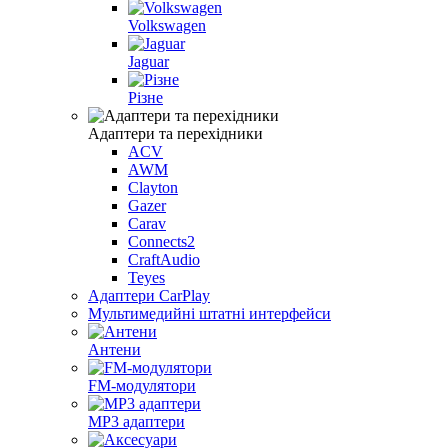
Volkswagen
Jaguar
Різне
Адаптери та перехідники
ACV
AWM
Clayton
Gazer
Carav
Connects2
CraftAudio
Teyes
Адаптери CarPlay
Мультимедийні штатні интерфейси
Антени
FM-модулятори
MP3 адаптери