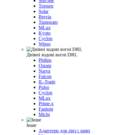
Sho-Me
Torssen
Solar
Brevia
Tungsram
MLux
Kyoto
Cyclon
Winso
Днівні ходові вогні DRL
Philips
Osram
Narva
Falcon
IL-Trade
Pulso
Cyclon
MLux
Prime-x
Fantom
Michi
Інше
Адаптери для лінз і ламп