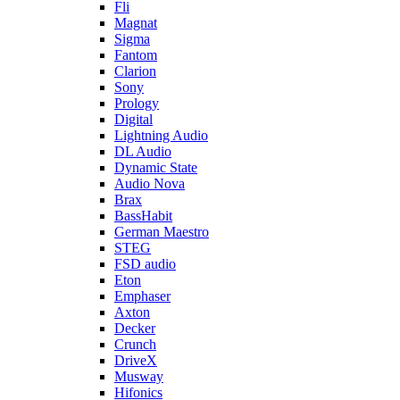
Fli
Magnat
Sigma
Fantom
Clarion
Sony
Prology
Digital
Lightning Audio
DL Audio
Dynamic State
Audio Nova
Brax
BassHabit
German Maestro
STEG
FSD audio
Eton
Emphaser
Axton
Decker
Crunch
DriveX
Musway
Hifonics