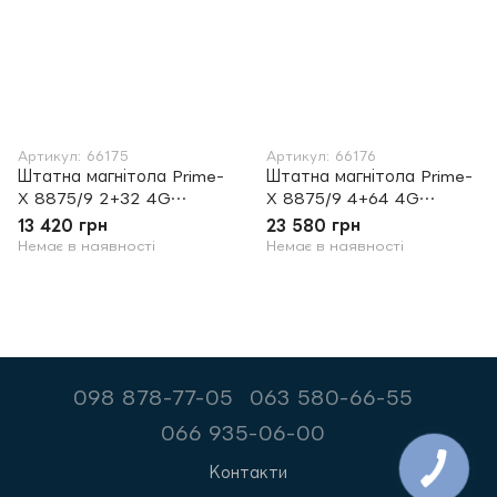
Артикул: 66175
Артикул: 66176
Штатна магнітола Prime-
Штатна магнітола Prime-
X 8875/9 2+32 4G
X 8875/9 4+64 4G
Volkswagen
Volkswagen
13 420 грн
23 580 грн
Немає в наявності
Немає в наявності
098 878-77-05
063 580-66-55
066 935-06-00
Контакти