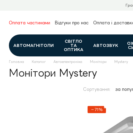
Перейти до основного контенту
Гра
Оплата частинами
Відгуки про нас
Оплата і доставк
Про нас
Гарантія та повернення
Новини та огляди
Контакти
Каталог
СВІТЛО
О
АВТОМАГНІТОЛИ
ТА
АВТОЗВУК
С
ОПТИКА
Головна
Каталог
Автоелектроніка
Монітори
Mystery
Монітори Mystery
Сортування:
за попу
−71%