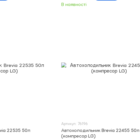
В наявності
Артикул: 76196
via 22535 50л
Автохолодильник Brevia 22455 50л
(компресор LG)