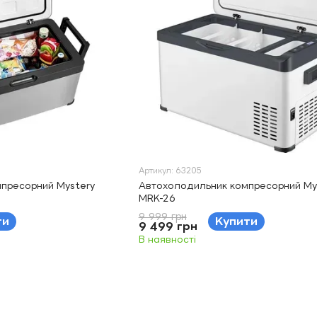
Артикул: 63205
пресорний Mystery
Автохолодильник компресорний My
MRK-26
9 999 грн
ти
Купити
9 499 грн
В наявності