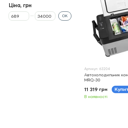
Ціна, грн
Від Ціна, грн
До Ціна, грн
ОК
Артикул: 63204
Автохолодильник ком
MRQ-30
11 319 грн
Купи
В наявності