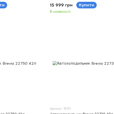
ти
15 999 грн
Купити
В наявності
Артикул: 76191
via 22750 42л
Автохолодильник Brevia 22730 40л