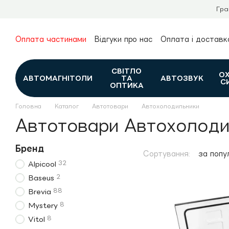
Перейти до основного контенту
Гра
Оплата частинами
Відгуки про нас
Оплата і доставк
Про нас
Гарантія та повернення
Новини та огляди
Контакти
Каталог
СВІТЛО
О
АВТОМАГНІТОЛИ
ТА
АВТОЗВУК
С
ОПТИКА
Головна
Каталог
Автотовари
Автохолодильники
Автотовари Автохолоди
Бренд
Сортування:
за попу
32
Alpicool
2
Baseus
88
Brevia
8
Mystery
8
Vitol