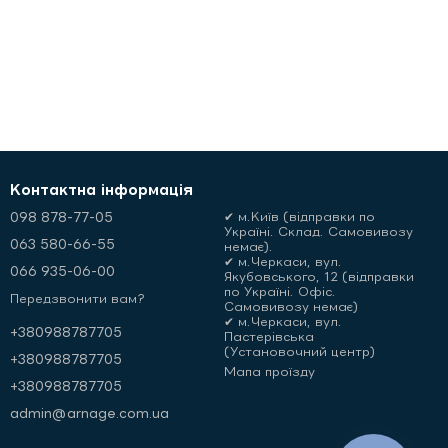
Контактна інформація
098 878-77-05
✔ м.Київ (відправки по
Україні. Склад. Самовивозу
063 580-66-55
немає).
✔ м.Черкаси, вул.
066 935-06-00
Якубовського, 12 (відправки
по Україні. Офіс.
Передзвонити вам?
Самовивозу немає)
✔ м.Черкаси, вул.
+380988787705
Пастерівська
(Установочний центр)
+380988787705
Мапа проїзду
+380988787705
admin@arnage.com.ua