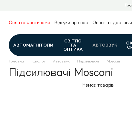
Перейти до основного контенту
Гра
Оплата частинами
Відгуки про нас
Оплата і доставк
Про нас
Гарантія та повернення
Новини та огляди
Контакти
Каталог
СВІТЛО
О
АВТОМАГНІТОЛИ
ТА
АВТОЗВУК
С
ОПТИКА
Головна
Каталог
Автозвук
Підсилювачі
Mosconi
Підсилювачі Mosconi
Немає товарів