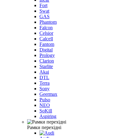
Fort
Swat
GAS
Phantom
Falcon
Celsior
Calcell
Fantom
Digital
Prology
Clarion
Starlite
Akai
DTL
Terra
Sony
Geermax
Pulso
NEO
SoKill
Aspiring
Рамки перехідні