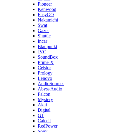
Pioneer
Kenwood
EasyGO
Nakamichi
Swat
Gazer
Shuttle
Incar
Blaupunkt
JVC
SoundBox
Prime-X
Celsior
Prology
Lenovo
AudioSources
Abyss Audio
Falcon
Mystery
Akai
Digital
GT
Calcell
RedPower
Sony