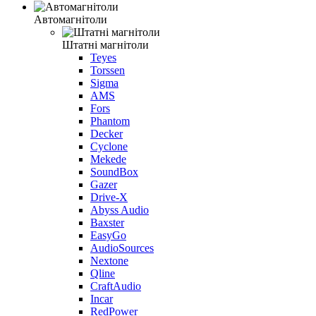
Автомагнітоли
Штатні магнітоли
Teyes
Torssen
Sigma
AMS
Fors
Phantom
Decker
Cyclone
Mekede
SoundBox
Gazer
Drive-X
Abyss Audio
Baxster
EasyGo
AudioSources
Nextone
Qline
CraftAudio
Incar
RedPower