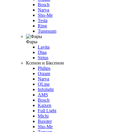
Bosch
Narva
Sho-Me
Tesla
Ring
Tungsram
Фары
Lavita
Dlaa
Sirius
Ксенон и Біксенон
Philips
Osram
Narva
QLine
Infolight
AMS
Bosch
Kaixen
Full Light
Michi
Baxster
Sho-Me
Torssen