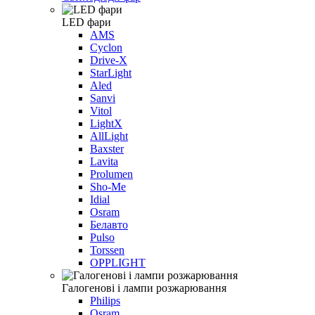
LED фари
AMS
Cyclon
Drive-X
StarLight
Aled
Sanvi
Vitol
LightX
AllLight
Baxster
Lavita
Prolumen
Sho-Me
Idial
Osram
Белавто
Pulso
Torssen
OPPLIGHT
Галогенові і лампи розжарювання
Philips
Osram