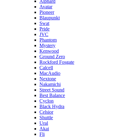
Alphard
Avatar
Pioneer
Blaupunkt
Swat
Pride
JVC
Phantom
Mystery
Kenwood
Ground Zero
Rockford Fosgate
Calcell
MacAudio
Nextone
Nakamichi
Street Sound
Best Balance
Cyclon
Black Hydra
Celsior
Shuttle
Ural
Akai
Fli