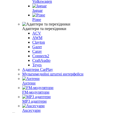
Volkswagen
Jaguar
Різне
Адаптери та перехідники
ACV
AWM
Clayton
Gazer
Carav
Connects2
CraftAudio
Teyes
Адаптери CarPlay
Мультимедийні штатні интерфейси
Антени
FM-модулятори
MP3 адаптери
Аксесуари