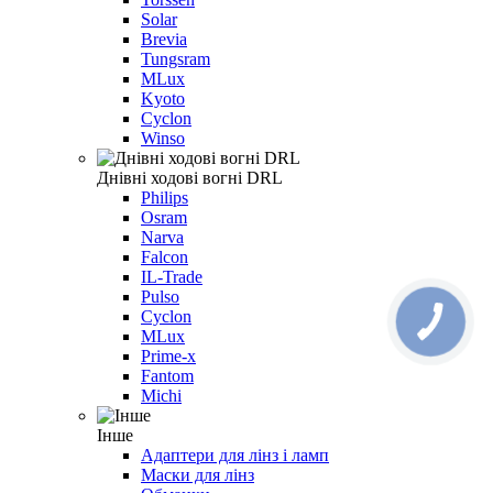
Solar
Brevia
Tungsram
MLux
Kyoto
Cyclon
Winso
Днівні ходові вогні DRL
Philips
Osram
Narva
Falcon
IL-Trade
Pulso
Cyclon
MLux
Prime-x
Fantom
Michi
Інше
Адаптери для лінз і ламп
Маски для лінз