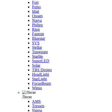
Fort
Pulso
Idial
Osram
Narva
Philips
Ring
Fantom
Bluestar
SVS
Stellar
Tungsram
Starlite
SuperLED
Solar
TBS Design
HeadLight
StarLight
FocusBeam
Winso
Лінзи
AMS
Torssen
Sigma