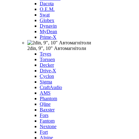
Dacota
O.E.M.
Swat
Globex
Dynavin
MyDean
Prime-X
2din, 9", 10" Автомагнітоли
Teyes
Torssen
Decker
Drive-X
Cyclon
Sigma
CraftAudio
AMS
Phantom
Qline
Baxster
Fors
Fantom
Nextone
Fort
Alpine