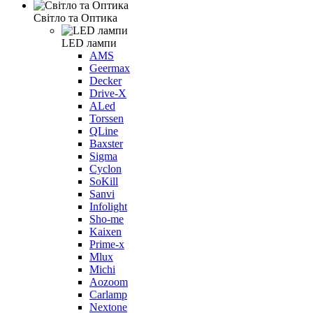
Світло та Оптика
LED лампи
AMS
Geermax
Decker
Drive-X
ALed
Torssen
QLine
Baxster
Sigma
Cyclon
SoKill
Sanvi
Infolight
Sho-me
Kaixen
Prime-x
Mlux
Michi
Aozoom
Carlamp
Nextone