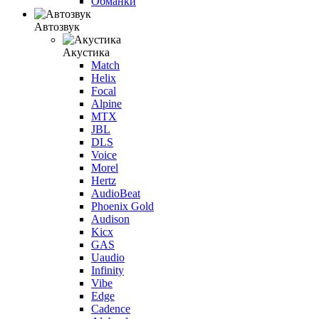
Обманки
Автозвук
Акустика
Match
Helix
Focal
Alpine
MTX
JBL
DLS
Voice
Morel
Hertz
AudioBeat
Phoenix Gold
Audison
Kicx
GAS
Uaudio
Infinity
Vibe
Edge
Cadence