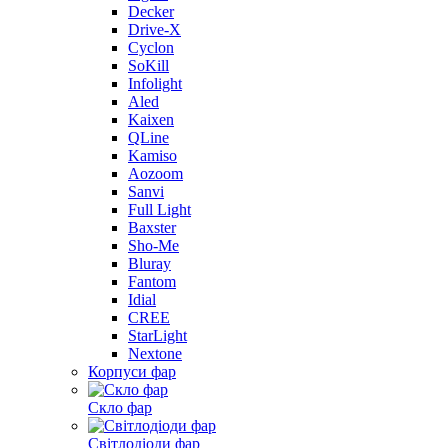
Decker
Drive-X
Cyclon
SoKill
Infolight
Aled
Kaixen
QLine
Kamiso
Aozoom
Sanvi
Full Light
Baxster
Sho-Me
Bluray
Fantom
Idial
CREE
StarLight
Nextone
Корпуси фар
Скло фар
Світлодіоди фар