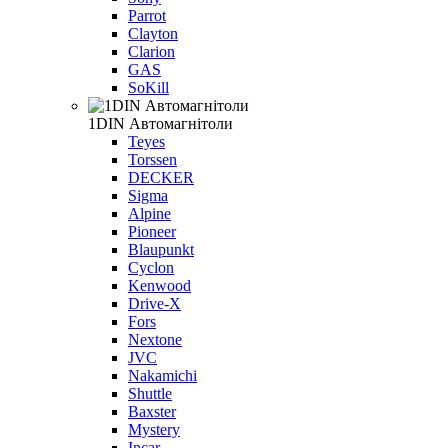
Parrot
Clayton
Clarion
GAS
SoKill
1DIN Автомагнітоли
Teyes
Torssen
DECKER
Sigma
Alpine
Pioneer
Blaupunkt
Cyclon
Kenwood
Drive-X
Fors
Nextone
JVC
Nakamichi
Shuttle
Baxster
Mystery
Incar