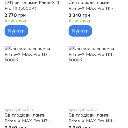
LED автолампи Prime-X R
Світлодіодні лампи
Pro Н1 (5000K)
Prime-X MAX Pro H1
5000К
2 770 грн
3 340 грн
В наявності
В наявності
Купити
Купити
Артикул: 94513
Артикул: 94512
Світлодіодні лампи
Світлодіодні лампи
Prime-X MAX Pro H7
Prime-X MAX Pro H11
5000К
5000К
3 340 грн
3 340 грн